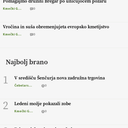
Pomagajmo družini Bregar po uničujočem požaru
Kmečki Glas
0
Vročina in suša obremenjujeta evropsko kmetijstvo
Kmečki Glas
0
Najbolj brano
1
V središču Šenčurja nova zadružna trgovina
Čebelarstvo
0
2
Ledeni možje pokazali zobe
Kmečki Glas
0