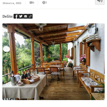
1
0
16 marca, 2021
Delite: