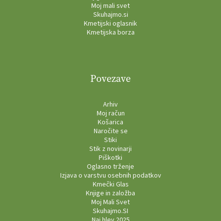
Moj mali svet
Skuhajmo.si
Kmetijski oglasnik
Kmetijska borza
Povezave
Arhiv
Moj račun
Košarica
Naročite se
Stiki
Stik z novinarji
Piškotki
Oglasno trženje
Izjava o varstvu osebnih podatkov
Kmečki Glas
Knjige in založba
Moj Mali Svet
Skuhajmo.SI
Naj hlev 2025