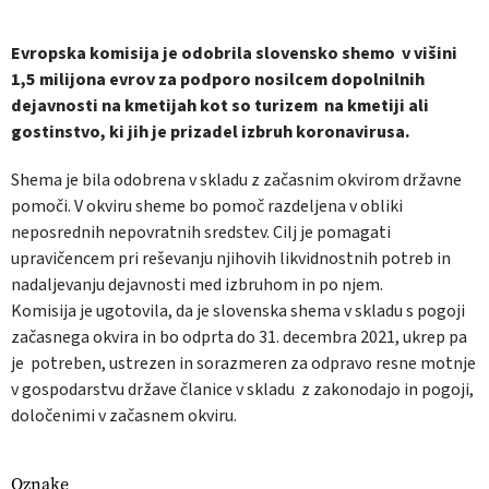
Evropska komisija je odobrila slovensko shemo v višini
1,5 milijona evrov za podporo nosilcem dopolnilnih
dejavnosti na kmetijah kot so turizem na kmetiji ali
gostinstvo, ki jih je prizadel izbruh koronavirusa.
Shema je bila odobrena v skladu z začasnim okvirom državne
pomoči. V okviru sheme bo pomoč razdeljena v obliki
neposrednih nepovratnih sredstev. Cilj je pomagati
upravičencem pri reševanju njihovih likvidnostnih potreb in
nadaljevanju dejavnosti med izbruhom in po njem.
Komisija je ugotovila, da je slovenska shema v skladu s pogoji
začasnega okvira in bo odprta do 31. decembra 2021, ukrep pa
je potreben, ustrezen in sorazmeren za odpravo resne motnje
v gospodarstvu države članice v skladu z zakonodajo in pogoji,
določenimi v začasnem okviru.
Oznake