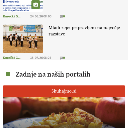
Kmečki Glas
24.06.26 08:00
0
Mladi rejci pripravljeni na največje
razstave
Kmečki Glas
15.07.26 08:28
0
Zadnje na naših portalih
Skuhajmo.si