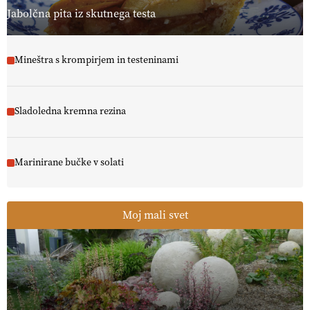
Jabolčna pita iz skutnega testa
Mineštra s krompirjem in testeninami
Sladoledna kremna rezina
Marinirane bučke v solati
Moj mali svet