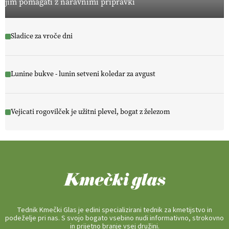
jim pomagati z naravnimi pripravki
Sladice za vroče dni
Lunine bukve - lunin setveni koledar za avgust
Vejicati rogovilček je užitni plevel, bogat z železom
Tednik Kmečki Glas je edini specializirani tednik za kmetijstvo in
podeželje pri nas. S svojo bogato vsebino nudi informativno, strokovno
in prijetno branje vsej družini.