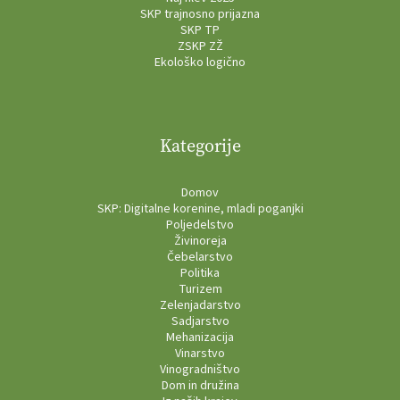
SKP trajnosno prijazna
SKP TP
ZSKP ZŽ
Ekološko logično
Kategorije
Domov
SKP: Digitalne korenine, mladi poganjki
Poljedelstvo
Živinoreja
Čebelarstvo
Politika
Turizem
Zelenjadarstvo
Sadjarstvo
Mehanizacija
Vinarstvo
Vinogradništvo
Dom in družina