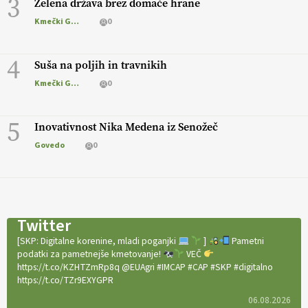
3
Zelena država brez domače hrane
Kmečki Glas
0
4
Suša na poljih in travnikih
Kmečki Glas
0
5
Inovativnost Nika Medena iz Senožeč
Govedo
0
Twitter
[SKP: Digitalne korenine, mladi poganjki
]
Pametni
podatki za pametnejše kmetovanje!
VEČ
https://t.co/KZHTZmRp8q @EUAgri #IMCAP #CAP #SKP #digitalno
https://t.co/TZr9EXYGPR
06.08.2026