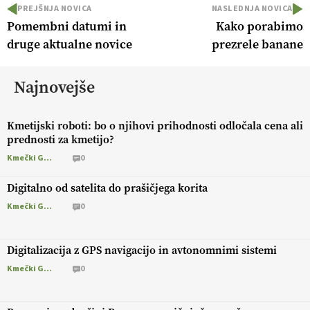
PREJŠNJA NOVICA
NASLEDNJA NOVICA
Pomembni datumi in
Kako porabimo
druge aktualne novice
prezrele banane
Najnovejše
Kmetijski roboti: bo o njihovi prihodnosti odločala cena ali
prednosti za kmetijo?
Kmečki Glas
0
Digitalno od satelita do prašičjega korita
Kmečki Glas
0
Digitalizacija z GPS navigacijo in avtonomnimi sistemi
Kmečki Glas
0