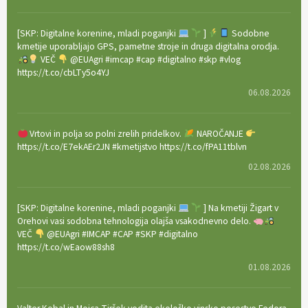
[SKP: Digitalne korenine, mladi poganjki
]
Sodobne
kmetije uporabljajo GPS, pametne stroje in druga digitalna orodja.
VEČ
@EUAgri #imcap #cap #digitalno #skp #vlog
https://t.co/cbLTy5o4YJ
06.08.2026
Vrtovi in polja so polni zrelih pridelkov.
NAROČANJE
https://t.co/E7ekAEr2JN #kmetijstvo https://t.co/fPA11tblvn
02.08.2026
[SKP: Digitalne korenine, mladi poganjki
] Na kmetiji Žigart v
Orehovi vasi sodobna tehnologija olajša vsakodnevno delo.
VEČ
@EUAgri #IMCAP #CAP #SKP #digitalno
https://t.co/wEaow88sh8
01.08.2026