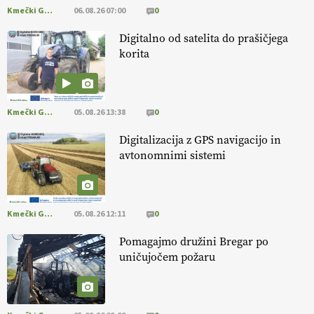
@EUAgri #imcap #cap #blog https://t.co/2sllAmcKwG
Kmečki Glas
06.08.26 07:00
0
14.07.2026
Digitalno od satelita do prašičjega
korita
[EKOloško = LOGIČNO
]
Kakovostna ekološka semena in
prilagojene sorte
so temelj uspešne ekološke pridelave.
VEČ
https://t.co/OQSsax7l8V @EUAgri #IMCAP #CAP
https://t.co/PAL0zlhVia
Kmečki Glas
05.08.26 13:38
0
13.07.2026
Digitalizacija z GPS navigacijo in
avtonomnimi sistemi
[EKOloško = LOGIČNO
]
Na kmetiji Polone Ratajc je pridelava
aronije
v dobrem desetletju zrasla v uspešno kmetijsko in
podjetniško zgodbo.
VEČ
https://t.co/EulJoSBYMi @EUAgri
#IMCAP #CAP https://t.co/xp1oihBDaJ
Kmečki Glas
05.08.26 12:11
0
13.07.2026
Pomagajmo družini Bregar po
uničujočem požaru
[EKOloško = LOGIČNO
]
Ekološka vina so vse bolj iskana doma in
v tujini
. Zato je ekološka pridelava odlična priložnost za slovenske
vinarje
. VEČ
https://t.co/XAe9EbeAbK @EUAgri #IMCAP #CAP
https://t.co/01qpoeLyNP