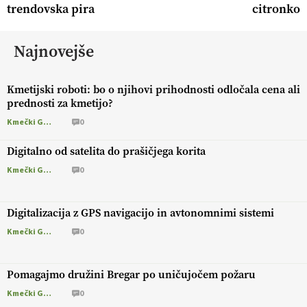
trendovska pira
citronko
Najnovejše
Kmetijski roboti: bo o njihovi prihodnosti odločala cena ali
prednosti za kmetijo?
Kmečki Glas
0
Digitalno od satelita do prašičjega korita
Kmečki Glas
0
Digitalizacija z GPS navigacijo in avtonomnimi sistemi
Kmečki Glas
0
Pomagajmo družini Bregar po uničujočem požaru
Kmečki Glas
0