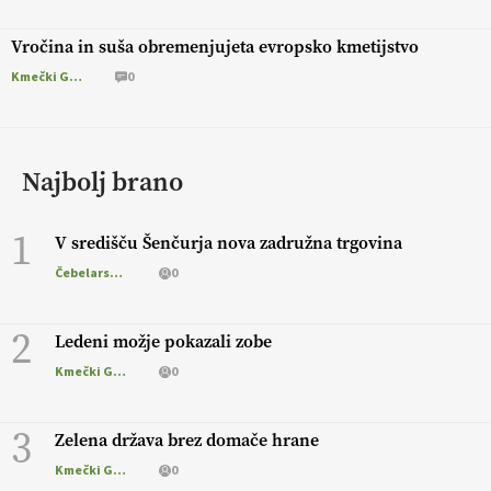
Vročina in suša obremenjujeta evropsko kmetijstvo
Kmečki Glas
0
Najbolj brano
1
V središču Šenčurja nova zadružna trgovina
Čebelarstvo
0
2
Ledeni možje pokazali zobe
Kmečki Glas
0
3
Zelena država brez domače hrane
Kmečki Glas
0