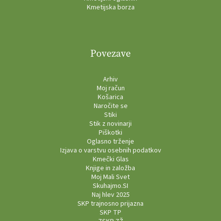
Kmetijska borza
Povezave
Arhiv
Moj račun
Košarica
Naročite se
Stiki
Stik z novinarji
Piškotki
Oglasno trženje
Izjava o varstvu osebnih podatkov
Kmečki Glas
Knjige in založba
Moj Mali Svet
Skuhajmo.SI
Naj hlev 2025
SKP trajnosno prijazna
SKP TP