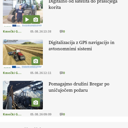
Digitalno od satelita do prašičjega
korita
[EKOloško = LOGIČNO
]
Kakovostna ekološka semena in
prilagojene sorte
so temelj uspešne ekološke pridelave.
VEČ
https://t.co/OQSsax7l8V @EUAgri #IMCAP #CAP
https://t.co/PAL0zlhVia
Kmečki Glas
05.08.26 13:38
0
13.07.2026
Digitalizacija z GPS navigacijo in
avtonomnimi sistemi
[EKOloško = LOGIČNO
]
Na kmetiji Polone Ratajc je pridelava
aronije
v dobrem desetletju zrasla v uspešno kmetijsko in
podjetniško zgodbo.
VEČ
https://t.co/EulJoSBYMi @EUAgri
#IMCAP #CAP https://t.co/xp1oihBDaJ
Kmečki Glas
05.08.26 12:11
0
13.07.2026
Pomagajmo družini Bregar po
uničujočem požaru
[EKOloško = LOGIČNO
]
Ekološka vina so vse bolj iskana doma in
v tujini
. Zato je ekološka pridelava odlična priložnost za slovenske
vinarje
. VEČ
https://t.co/XAe9EbeAbK @EUAgri #IMCAP #CAP
https://t.co/01qpoeLyNP
Kmečki Glas
05.08.26 09:09
0
13.07.2026