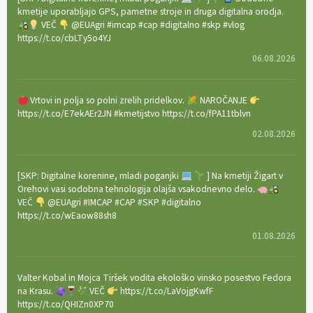
kmetije uporabljajo GPS, pametne stroje in druga digitalna orodja.
VEČ
@EUAgri #imcap #cap #digitalno #skp #vlog
https://t.co/cbLTy5o4YJ
06.08.2026
Vrtovi in polja so polni zrelih pridelkov.
NAROČANJE
https://t.co/E7ekAEr2JN #kmetijstvo https://t.co/fPA11tblvn
02.08.2026
[SKP: Digitalne korenine, mladi poganjki
] Na kmetiji Žigart v
Orehovi vasi sodobna tehnologija olajša vsakodnevno delo.
VEČ
@EUAgri #IMCAP #CAP #SKP #digitalno
https://t.co/wEaow88sh8
01.08.2026
Valter Kobal in Mojca Tiršek vodita ekološko vinsko posestvo Fedora
na Krasu.
VEČ
https://t.co/LaVojgKwfF
https://t.co/QHIZn0XP70