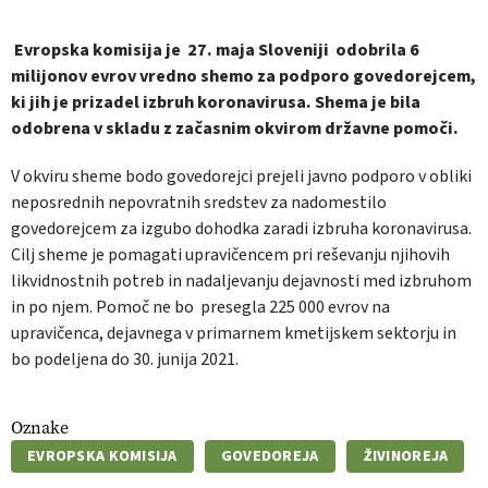
Evropska komisija je 27. maja Sloveniji odobrila 6
milijonov evrov vredno shemo za podporo govedorejcem,
ki jih je prizadel izbruh koronavirusa. Shema je bila
odobrena v skladu z začasnim okvirom državne pomoči.
V okviru sheme bodo govedorejci prejeli javno podporo v obliki
neposrednih nepovratnih sredstev za nadomestilo
govedorejcem za izgubo dohodka zaradi izbruha koronavirusa.
Cilj sheme je pomagati upravičencem pri reševanju njihovih
likvidnostnih potreb in nadaljevanju dejavnosti med izbruhom
in po njem. Pomoč ne bo presegla 225 000 evrov na
upravičenca, dejavnega v primarnem kmetijskem sektorju in
bo podeljena do 30. junija 2021.
Oznake
EVROPSKA KOMISIJA
GOVEDOREJA
ŽIVINOREJA