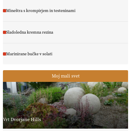
Mineštra s krompirjem in testeninami
Sladoledna kremna rezina
Marinirane bučke v solati
Moj mali svet
Vrt Dvorjane Hills