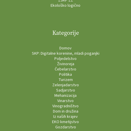
ZSKP ZŽ
Ekološko logično
Kategorije
Domov
SKP: Digitalne korenine, mladi poganjki
Poljedelstvo
Živinoreja
Čebelarstvo
Politika
Turizem
Zelenjadarstvo
Sadjarstvo
Mehanizacija
Vinarstvo
Vinogradništvo
Dom in družina
Iz naših krajev
EKO kmetijstvo
Gozdarstvo