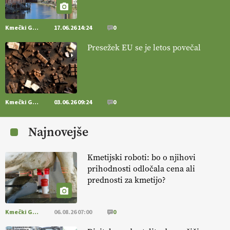
15.07.2026
Kmečki Glas
17.06.26 14:24
0
[EKOloško = LOGIČNO
]
Mulčer
– naravna pot do zdravih tal
Presežek EU se je letos povečal
. VEČ
https://t.co/J7RkeaYpYu @EUAgri #IMCAP #CAP
https://t.co/RVG0FzcQN6
14.07.2026
Kmečki Glas
03.06.26 09:24
0
[EKOloško = LOGIČNO
] Zdravje rastlin je ključno za
prehransko
varnost,
okolje in kakovost življenja. VEČ
Najnovejše
https://t.co/K0USFPJ5fJ @EUAgri #IMCAP #CAP
https://t.co/vcHhoOixHy
14.07.2026
Kmetijski roboti: bo o njihovi
prihodnosti odločala cena ali
prednosti za kmetijo?
[EKOloško = LOGIČNO
]
Danes ni pomembna le količina hrane,
ampak tudi način njene pridelave
. VEČ
https://t.co/bKGeI4ZcNi
@EUAgri #imcap #cap #blog https://t.co/2sllAmcKwG
Kmečki Glas
06.08.26 07:00
0
14.07.2026