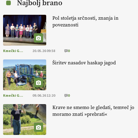
Najbolj brano
[EKOloško = LOGIČNO
] Mladi
so ključni za prihodnost
kmetijstva in uspešno prenovo kmetij
. VEČ
Pol stoletja srčnosti, znanja in
https://t.co/RRn8unbwXp @EUAgri #IMCAP #CAP
povezanosti
https://t.co/mnLHFv2VuP
13.07.2026
Kmečki Glas
20.05.26 09:58
0
[EKOloško = LOGIČNO
]
Ekološka reja kokoši skrbi za živali
, okolje
in kakovostna jajca
. VEČ
https://t.co/PX49GVsP1M
Širitev nasadov haskap jagod
@EUAgri #IMCAP #CAP https://t.co/a1xatzEeid
13.07.2026
Kmečki Glas
09.06.26 12:20
0
Krave ne smemo le gledati, temveč jo
moramo znati »prebrati«