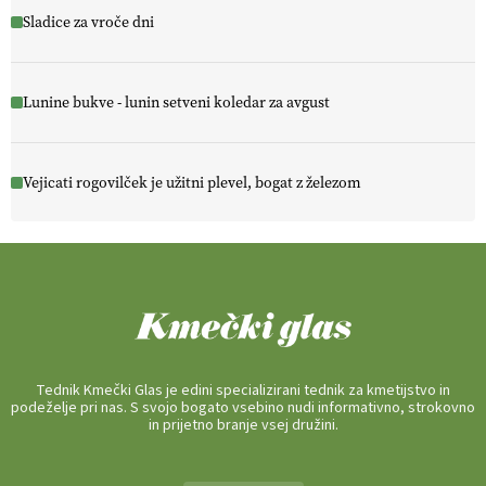
Sladice za vroče dni
Lunine bukve - lunin setveni koledar za avgust
Vejicati rogovilček je užitni plevel, bogat z železom
Tednik Kmečki Glas je edini specializirani tednik za kmetijstvo in
podeželje pri nas. S svojo bogato vsebino nudi informativno, strokovno
in prijetno branje vsej družini.