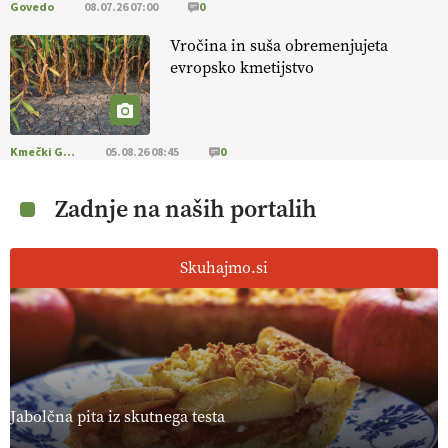
Govedo
08.07.26 07:00
0
Vročina in suša obremenjujeta
evropsko kmetijstvo
Kmečki Glas
05.08.26 08:45
0
Zadnje na naših portalih
Skuhajmo.si
Jabolčna pita iz skutnega testa