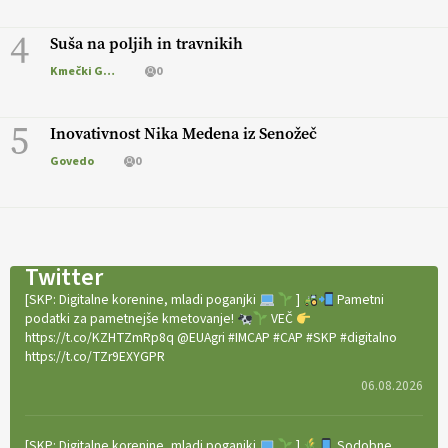
4
Suša na poljih in travnikih
Kmečki Glas
0
5
Inovativnost Nika Medena iz Senožeč
Govedo
0
Twitter
[SKP: Digitalne korenine, mladi poganjki
]
Pametni
podatki za pametnejše kmetovanje!
VEČ
https://t.co/KZHTZmRp8q @EUAgri #IMCAP #CAP #SKP #digitalno
https://t.co/TZr9EXYGPR
06.08.2026
[SKP: Digitalne korenine, mladi poganjki
]
Sodobne