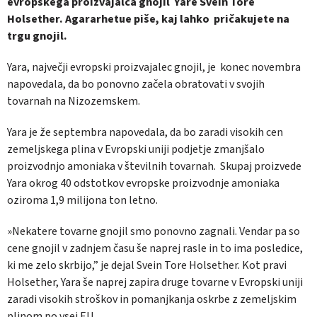
evropskega proizvajalca gnojil Yare Svein Tore
Holsether. Agararhetue piše, kaj lahko pričakujete na
trgu gnojil.
Yara, največji evropski proizvajalec gnojil, je konec novembra
napovedala, da bo ponovno začela obratovati v svojih
tovarnah na Nizozemskem.
Yara je že septembra napovedala, da bo zaradi visokih cen
zemeljskega plina v Evropski uniji podjetje zmanjšalo
proizvodnjo amoniaka v številnih tovarnah. Skupaj proizvede
Yara okrog 40 odstotkov evropske proizvodnje amoniaka
oziroma 1,9 milijona ton letno.
»Nekatere tovarne gnojil smo ponovno zagnali. Vendar pa so
cene gnojil v zadnjem času še naprej rasle in to ima posledice,
ki me zelo skrbijo,” je dejal Svein Tore Holsether. Kot pravi
Holsether, Yara še naprej zapira druge tovarne v Evropski uniji
zaradi visokih stroškov in pomanjkanja oskrbe z zemeljskim
plinom po vsej EU.