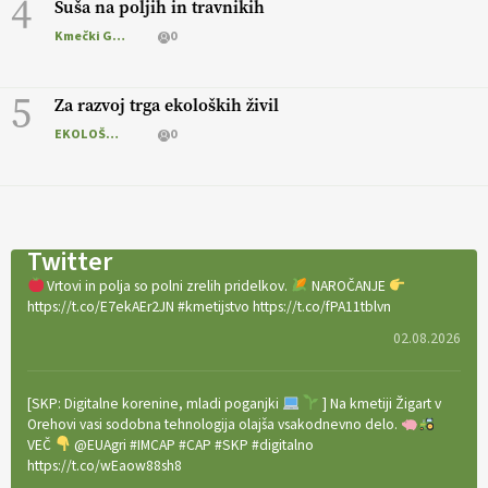
4
Suša na poljih in travnikih
Kmečki Glas
0
5
Za razvoj trga ekoloških živil
EKOLOŠKO LOGIČNO
0
Twitter
Vrtovi in polja so polni zrelih pridelkov.
NAROČANJE
https://t.co/E7ekAEr2JN #kmetijstvo https://t.co/fPA11tblvn
02.08.2026
[SKP: Digitalne korenine, mladi poganjki
] Na kmetiji Žigart v
Orehovi vasi sodobna tehnologija olajša vsakodnevno delo.
VEČ
@EUAgri #IMCAP #CAP #SKP #digitalno
https://t.co/wEaow88sh8