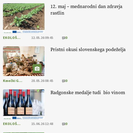
@EUAgri #IMCAP #CAP https://t.co/azYaR71AkI
12. maj – mednarodni dan zdravja
10.07.2026
rastlin
[EKOloško = LOGIČNO ] Ekološka hrana: Resnica ali le dobra reklama?
PRISLUHNITE
@EUAgri #imcap #cap #eco #skp #vlog
EKOLOŠKO LOGIČNO
12.05.26 09:45
0
https://t.co/yev5PreiJu
Pristni okusi slovenskega podeželja
09.07.2026
Kmečki Glas
28.05.26 08:45
0
Radgonske medalje tudi bio vinom
EKOLOŠKO LOGIČNO
15.06.26 12:48
0