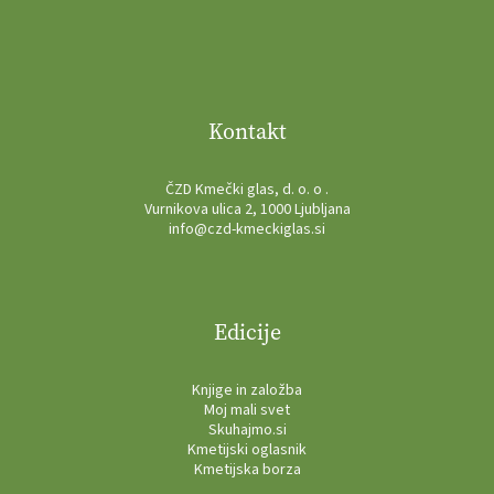
Kontakt
ČZD Kmečki glas, d. o. o .
Vurnikova ulica 2, 1000 Ljubljana
info@czd-kmeckiglas.si
Edicije
Knjige in založba
Moj mali svet
Skuhajmo.si
Kmetijski oglasnik
Kmetijska borza