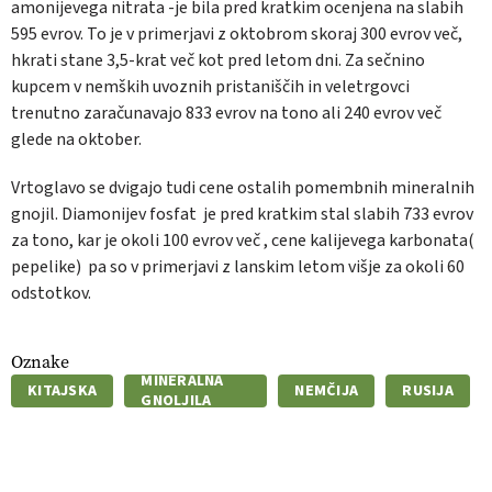
amonijevega nitrata -je bila pred kratkim ocenjena na slabih
595 evrov. To je v primerjavi z oktobrom skoraj 300 evrov več,
hkrati stane 3,5-krat več kot pred letom dni. Za sečnino
kupcem v nemških uvoznih pristaniščih in veletrgovci
trenutno zaračunavajo 833 evrov na tono ali 240 evrov več
glede na oktober.
Vrtoglavo se dvigajo tudi cene ostalih pomembnih mineralnih
gnojil. Diamonijev fosfat je pred kratkim stal slabih 733 evrov
za tono, kar je okoli 100 evrov več , cene kalijevega karbonata(
pepelike) pa so v primerjavi z lanskim letom višje za okoli 60
odstotkov.
Oznake
MINERALNA
KITAJSKA
NEMČIJA
RUSIJA
GNOLJILA