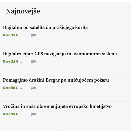
Najnovejše
Digitalno od satelita do prašičjega korita
Kmečki Glas
0
Digitalizacija z GPS navigacijo in avtonomnimi sistemi
Kmečki Glas
0
Pomagajmo družini Bregar po uničujočem požaru
Kmečki Glas
0
Vročina in suša obremenjujeta evropsko kmetijstvo
Kmečki Glas
0