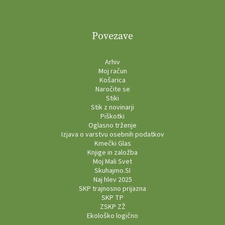
Povezave
Arhiv
Moj račun
Košarica
Naročite se
Stiki
Stik z novinarji
Piškotki
Oglasno trženje
Izjava o varstvu osebnih podatkov
Kmečki Glas
Knjige in založba
Moj Mali Svet
Skuhajmo.SI
Naj hlev 2025
SKP trajnosno prijazna
SKP TP
ZSKP ZŽ
Ekološko logično