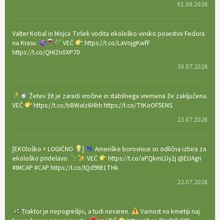
01.08.2026
Valter Kobal in Mojca Tiršek vodita ekološko vinsko posestvo Fedora
na Krasu.
VEČ
https://t.co/LaVojgKwfF
https://t.co/QHIZn0XP70
30.07.2026
Žetev žit je zaradi vročine in stabilnega vremena že zaključena.
VEČ
https://t.co/bBWaIz6Hhh https://t.co/TtKoOF5ENS
23.07.2026
[EKOloško = LOGIČNO
]
Ameriške borovnice so odlična izbira za
ekološko pridelavo.
VEČ
https://t.co/aPQkmLUy2j @EUAgri
#IMCAP #CAP https://t.co/tQd9tB1THk
22.07.2026
Traktor je nepogrešljiv, a tudi nevaren.
Varnost na kmetiji naj