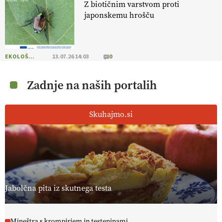
Z biotičnim varstvom proti
japonskemu hrošču
EKOLOŠKO LOGIČNO
13.07.26 14:03
0
Zadnje na naših portalih
Skuhajmo.si
Jabolčna pita iz skutnega testa
Mineštra s krompirjem in testeninami