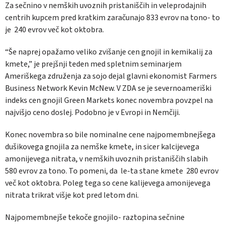
Za sečnino v nemških uvoznih pristaniščih in veleprodajnih
centrih kupcem pred kratkim zaračunajo 833 evrov na tono- to
je 240 evrov več kot oktobra.
“Še naprej opažamo veliko zvišanje cen gnojil in kemikalij za
kmete,” je prejšnji teden med spletnim seminarjem
Ameriškega združenja za sojo dejal glavni ekonomist Farmers
Business Network Kevin McNew. V ZDA se je severnoameriški
indeks cen gnojil Green Markets konec novembra povzpel na
najvišjo ceno doslej. Podobno je v Evropi in Nemčiji.
Konec novembra so bile nominalne cene najpomembnejšega
dušikovega gnojila za nemške kmete, in sicer kalcijevega
amonijevega nitrata, v nemških uvoznih pristaniščih slabih
580 evrov za tono. To pomeni, da le-ta stane kmete 280 evrov
več kot oktobra. Poleg tega so cene kalijevega amonijevega
nitrata trikrat višje kot pred letom dni.
Najpomembnejše tekoče gnojilo- raztopina sečnine