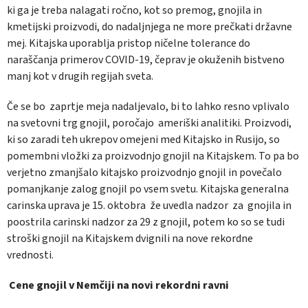
ki ga je treba nalagati ročno, kot so premog, gnojila in
kmetijski proizvodi, do nadaljnjega ne more prečkati državne
mej. Kitajska uporablja pristop ničelne tolerance do
naraščanja primerov COVID-19, čeprav je okuženih bistveno
manj kot v drugih regijah sveta.
Če se bo zaprtje meja nadaljevalo, bi to lahko resno vplivalo
na svetovni trg gnojil, poročajo ameriški analitiki. Proizvodi,
ki so zaradi teh ukrepov omejeni med Kitajsko in Rusijo, so
pomembni vložki za proizvodnjo gnojil na Kitajskem. To pa bo
verjetno zmanjšalo kitajsko proizvodnjo gnojil in povečalo
pomanjkanje zalog gnojil po vsem svetu. Kitajska generalna
carinska uprava je 15. oktobra že uvedla nadzor za gnojila in
poostrila carinski nadzor za 29 z gnojil, potem ko so se tudi
stroški gnojil na Kitajskem dvignili na nove rekordne
vrednosti.
Cene gnojil v Nemčiji na novi rekordni ravni