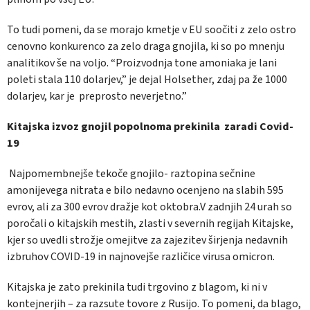
To tudi pomeni, da se morajo kmetje v EU soočiti z zelo ostro
cenovno konkurenco za zelo draga gnojila, ki so po mnenju
analitikov še na voljo. “Proizvodnja tone amoniaka je lani
poleti stala 110 dolarjev,” je dejal Holsether, zdaj pa že 1000
dolarjev, kar je preprosto neverjetno.”
Kitajska izvoz gnojil popolnoma prekinila zaradi Covid-
19
Najpomembnejše tekoče gnojilo- raztopina sečnine
amonijevega nitrata e bilo nedavno ocenjeno na slabih 595
evrov, ali za 300 evrov dražje kot oktobra.V zadnjih 24 urah so
poročali o kitajskih mestih, zlasti v severnih regijah Kitajske,
kjer so uvedli strožje omejitve za zajezitev širjenja nedavnih
izbruhov COVID-19 in najnovejše različice virusa omicron.
Kitajska je zato prekinila tudi trgovino z blagom, ki ni v
kontejnerjih – za razsute tovore z Rusijo. To pomeni, da blago,