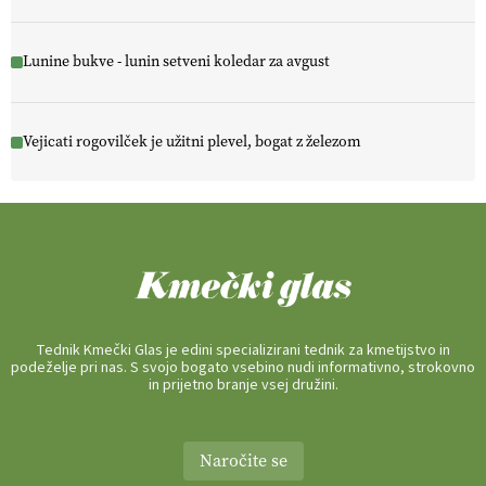
Lunine bukve - lunin setveni koledar za avgust
Vejicati rogovilček je užitni plevel, bogat z železom
Tednik Kmečki Glas je edini specializirani tednik za kmetijstvo in
podeželje pri nas. S svojo bogato vsebino nudi informativno, strokovno
in prijetno branje vsej družini.
Naročite se