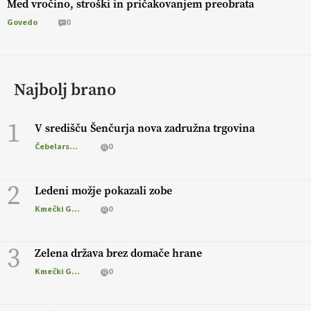
Med vročino, stroški in pričakovanjem preobrata
Govedo
0
Najbolj brano
1
V središču Šenčurja nova zadružna trgovina
Čebelarstvo
0
2
Ledeni možje pokazali zobe
Kmečki Glas
0
3
Zelena država brez domače hrane
Kmečki Glas
0