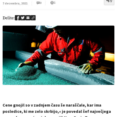
1
0
7 decembra, 2021
Delite:
Cene gnojil so v zadnjem času še naraščale, kar ima
posledice, ki me zelo skrbijo,« je povedal šef največjega