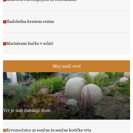
Sladoledna kremna rezina
Marinirane bučke v solati
Moj mali svet
Vrt je naš zunanji dom
Krvomočnice za sončne in senčne kotičke vrta