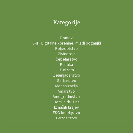
Kategorije
Domov
SKP: Digitalne korenine, mladi poganjki
Poljedelstvo
Živinoreja
Čebelarstvo
Politika
Turizem
Zelenjadarstvo
Sadjarstvo
Mehanizacija
Vinarstvo
Vinogradništvo
Dom in družina
Iz naših krajev
EKO kmetijstvo
Gozdarstvo