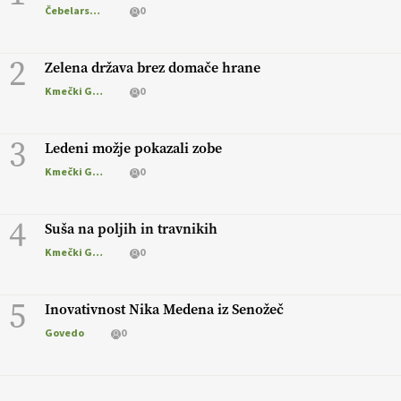
Čebelarstvo
0
2
Zelena država brez domače hrane
Kmečki Glas
0
3
Ledeni možje pokazali zobe
Kmečki Glas
0
4
Suša na poljih in travnikih
Kmečki Glas
0
5
Inovativnost Nika Medena iz Senožeč
Govedo
0