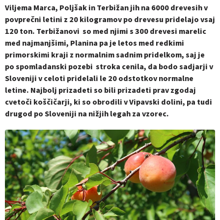
Viljema Marca, Poljšak in Terbižan jih na 6000 drevesih v
povprečni letini z 20 kilogramov po drevesu pridelajo vsaj
120 ton. Terbižanovi so med njimi s 300 drevesi marelic
med najmanjšimi, Planina pa je letos med redkimi
primorskimi kraji z normalnim sadnim pridelkom, saj je
po spomladanski pozebi stroka cenila, da bodo sadjarji v
Sloveniji v celoti pridelali le 20 odstotkov normalne
letine. Najbolj prizadeti so bili prizadeti prav zgodaj
cvetoči koščičarji, ki so obrodili v Vipavski dolini, pa tudi
drugod po Sloveniji na nižjih legah za vzorec.