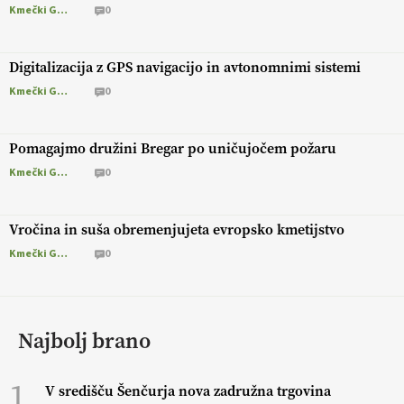
Kmečki Glas
0
Digitalizacija z GPS navigacijo in avtonomnimi sistemi
Kmečki Glas
0
Pomagajmo družini Bregar po uničujočem požaru
Kmečki Glas
0
Vročina in suša obremenjujeta evropsko kmetijstvo
Kmečki Glas
0
Najbolj brano
1
V središču Šenčurja nova zadružna trgovina