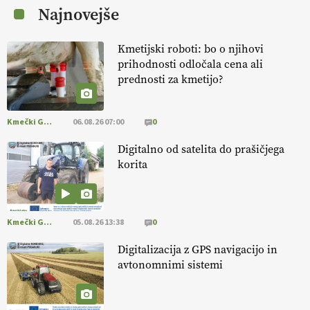
Najnovejše
https://t.co/K0USFPJ5fJ @EUAgri #IMCAP #CAP
https://t.co/vcHhoOixHy
14.07.2026
Kmetijski roboti: bo o njihovi
prihodnosti odločala cena ali
prednosti za kmetijo?
[EKOloško = LOGIČNO
]
Danes ni pomembna le količina hrane,
ampak tudi način njene pridelave
. VEČ
https://t.co/bKGeI4ZcNi
@EUAgri #imcap #cap #blog https://t.co/2sllAmcKwG
Kmečki Glas
06.08.26 07:00
0
14.07.2026
Digitalno od satelita do prašičjega
korita
[EKOloško = LOGIČNO
]
Kakovostna ekološka semena in
prilagojene sorte
so temelj uspešne ekološke pridelave.
VEČ
https://t.co/OQSsax7l8V @EUAgri #IMCAP #CAP
https://t.co/PAL0zlhVia
Kmečki Glas
05.08.26 13:38
0
13.07.2026
Digitalizacija z GPS navigacijo in
avtonomnimi sistemi
[EKOloško = LOGIČNO
]
Na kmetiji Polone Ratajc je pridelava
aronije
v dobrem desetletju zrasla v uspešno kmetijsko in
podjetniško zgodbo.
VEČ
https://t.co/EulJoSBYMi @EUAgri