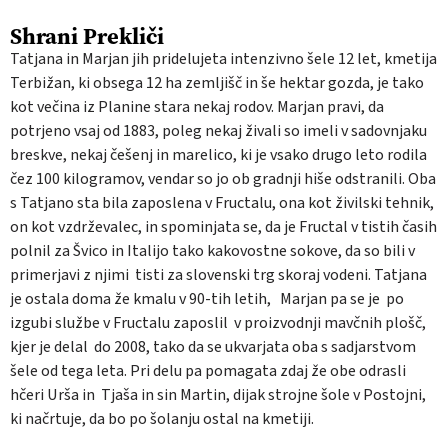
Shrani
Prekliči
Tatjana in Marjan jih pridelujeta intenzivno šele 12 let, kmetija
Terbižan, ki obsega 12 ha zemljišč in še hektar gozda, je tako
kot večina iz Planine stara nekaj rodov. Marjan pravi, da
potrjeno vsaj od 1883, poleg nekaj živali so imeli v sadovnjaku
breskve, nekaj češenj in marelico, ki je vsako drugo leto rodila
čez 100 kilogramov, vendar so jo ob gradnji hiše odstranili. Oba
s Tatjano sta bila zaposlena v Fructalu, ona kot živilski tehnik,
on kot vzdrževalec, in spominjata se, da je Fructal v tistih časih
polnil za Švico in Italijo tako kakovostne sokove, da so bili v
primerjavi z njimi tisti za slovenski trg skoraj vodeni. Tatjana
je ostala doma že kmalu v 90-tih letih, Marjan pa se je po
izgubi službe v Fructalu zaposlil v proizvodnji mavčnih plošč,
kjer je delal do 2008, tako da se ukvarjata oba s sadjarstvom
šele od tega leta. Pri delu pa pomagata zdaj že obe odrasli
hčeri Urša in Tjaša in sin Martin, dijak strojne šole v Postojni,
ki načrtuje, da bo po šolanju ostal na kmetiji.