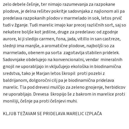
zelo debele češnje, ter nimajo razumevanja za razpokane
plodove, je delna rešitev pokritje sadovnjaka z najlonom ali pa
predelava razpokanih plodov v marmelado in sok, letos prvič
tudi v žganje. Tudi marelic imajo kar precej različnih sort, saj so
nekatere boljše kot jedilne, druge za predelavo: od zgodnje
aurore, ki ji sledijo carmen, fona, jada, vitillo in san castreze,
slednji ima manjše, a aromatične plodove, najboljši so za
marmelado, obenem pa sorta zagotavlja stabilen pridelek.
Sadovnjake obdelujejo na konvencionalni, vendar mineralnih
gnojil ne uporabljajo in vključujejo ekološka in biodinamična
sredstva, tako je Marjan letos škropil proti pozebi z
baldrijanom, dolgoročni cilj pa je biodinamična pridelava
marelic. Tla pod drevesi mulčijo za zeleno gnojenje, herbidicov
ne uporabljajo. Drevesa škropijo še z bakrom in marelice proti
moniliji, češnje pa proti češnjevi muhi.
KLJUB TEŽAVAM SE PRIDELAVA MARELIC IZPLAČA