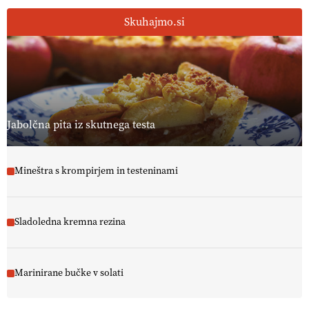
Skuhajmo.si
Jabolčna pita iz skutnega testa
Mineštra s krompirjem in testeninami
Sladoledna kremna rezina
Marinirane bučke v solati