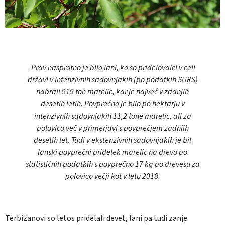
Prav nasprotno je bilo lani, ko so pridelovalci v celi
državi v intenzivnih sadovnjakih (po podatkih SURS)
nabrali 919 ton marelic, kar je največ v zadnjih
desetih letih. Povprečno je bilo po hektarju v
intenzivnih sadovnjakih 11,2 tone marelic, ali za
polovico več v primerjavi s povprečjem zadnjih
desetih let. Tudi v ekstenzivnih sadovnjakih je bil
lanski povprečni pridelek marelic na drevo po
statističnih podatkih s povprečno 17 kg po drevesu za
polovico večji kot v letu 2018.
Terbižanovi so letos pridelali devet, lani pa tudi zanje