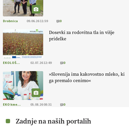
13.07.2026
Drobnica
09.06.26 11:59
0
Dosevki za rodovitna tla in višje
pridelke
EKOLOŠKO LOGIČNO
02.07.26 12:49
0
»Slovenija ima kakovostno mleko, ki
ga premalo cenimo«
EKO kmetijstvo
05.08.26 08:31
0
Zadnje na naših portalih