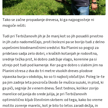
Tako se začne propadanje drevesa, ki ga najpogosteje ni
mogoče rešiti.
Tudi pri Terbižanovih jih je že manj kot so jih posadili prvotno
in jih zato nadomeščajo, proti bolezni pa se borijo tudi z delno
uspešnimi biodinamičnimi sredstvi. Na Planini so pogoji za
pridelavo sadja zelo dobri, v kraških kotanjah je rodovitna,
srednje težka prst, ki dobro zadržuje vlago, korenine pa si
utrejo pot tudi pod kamenje. Ker pa gre dobro s slabim jim na
Planini stresa z dva do tri metre visokih dreves plodove
vipavska burja v obdobju, ko so ti najbolj občutljivi. Poleg le-te
pa jim zadnja leta povzroča škodo še mušica suzuki, in plod, ki
ga piči, segnije že v enem dnevu. Šest tednov, kolikor zorijo
marelice od junija do srede julija, je pri Terbižanovih
optimistično kljub številnim skrbem: od tega, kako bo vreme
motilo zorenje marelic, kot je bilo to letos zaradi dežja, in