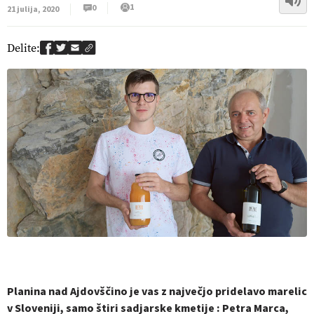
1
0
21 julija, 2020
Delite:
Planina nad Ajdovščino je vas z največjo pridelavo marelic
v Sloveniji, samo štiri sadjarske kmetije : Petra Marca,