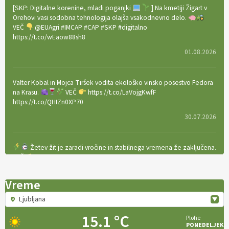
[SKP: Digitalne korenine, mladi poganjki
] Na kmetiji Žigart v
Orehovi vasi sodobna tehnologija olajša vsakodnevno delo.
VEČ
@EUAgri #IMCAP #CAP #SKP #digitalno
https://t.co/wEaow88sh8
01.08.2026
Valter Kobal in Mojca Tiršek vodita ekološko vinsko posestvo Fedora
na Krasu.
VEČ
https://t.co/LaVojgKwfF
https://t.co/QHIZn0XP70
30.07.2026
Žetev žit je zaradi vročine in stabilnega vremena že zaključena.
VEČ
https://t.co/bBWaIz6Hhh https://t.co/TtKoOF5ENS
23.07.2026
Vreme
Ljubljana
[EKOloško = LOGIČNO
]
Ameriške borovnice so odlična izbira za
ekološko pridelavo.
VEČ
https://t.co/aPQkmLUy2j @EUAgri
15.1 °C
Plohe
#IMCAP #CAP https://t.co/tQd9tB1THk
PONEDELJEK