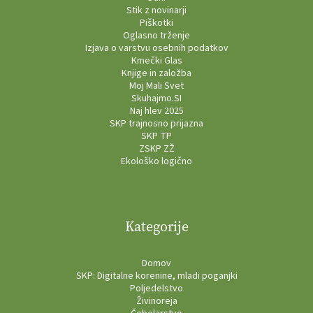
Stik z novinarji
Piškotki
Oglasno trženje
Izjava o varstvu osebnih podatkov
Kmečki Glas
Knjige in založba
Moj Mali Svet
Skuhajmo.SI
Naj hlev 2025
SKP trajnosno prijazna
SKP TP
ZSKP ZŽ
Ekološko logično
Kategorije
Domov
SKP: Digitalne korenine, mladi poganjki
Poljedelstvo
Živinoreja