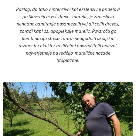
Razlog, da tako v intenzivni kot ekstenzivni pridelavi
po Sloveniji ni več dreves marelic, je zanesljivo
nenadno odmiranje posameznih vej ali celih dreves,
zaradi kapi oz. apopleksije marelic. Povzroča ga
kombinacija stresa zaradi neugodnih okoljskih
razmer ter okužb z različnimi povzročitelji bolezni,
najverjetneje pa redčijo marelične nasade
fitoplazme.