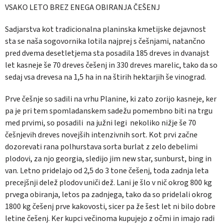
VSAKO LETO BREZ ENEGA OBIRANJA ČEŠENJ
Sadjarstva kot tradicionalna planinska kmetijske dejavnost
sta se naša sogovornika lotila najprej s češnjami, natančno
pred dvema desetletjema sta posadila 185 dreves in dvanajst
let kasneje še 70 dreves češenj in 330 dreves marelic, tako da so
sedaj vsa drevesa na 1,5 ha in na štirih hektarjih še vinograd.
Prve češnje so sadili na vrhu Planine, ki zato zorijo kasneje, ker
pa je pri tem spomladanskem sadežu pomembno biti na trgu
med prvimi, so posadili na južni legi nekoliko nižje še 70
češnjevih dreves novejših intenzivnih sort. Kot prvi začne
dozorevati rana polhurstava sorta burlat z zelo debelimi
plodovi, za njo georgia, sledijo jim new star, sunburst, bing in
van. Letno pridelajo od 2,5 do 3 tone češenj, toda zadnja leta
precejšnji delež plodov uniči dež. Lani je šlo v nič okrog 800 kg
prvega obiranja, letos pa zadnjega, tako da so pridelali okrog
1800 kg češenj prve kakovosti, sicer pa že šest let ni bilo dobre
letine češenj. Ker kupci večinoma kupujejo z očmi in imajo radi