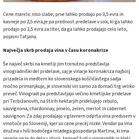
Cene marelic niso slabe, prve lahko prodajo po 3,5 evra in
kasneje po 2,5 evra,je pa prednost predelave v sok, ki ga lahko
prodajo po 3,5 evra za liter, da ga lahko prodajajo celo leto,
pojasni Tatjana.
Največja skrb prodaja vina v času koronakrize
Še največ skrbi na kmetiji jim trenutno predstavlja
vinogradniški del pridelave, saj je vinarje koronakriza najbolj
prizadela in medtem ko slovenskega koščičastega sadja
močno primanjkuje, je slovenski vin samo za domači trg veliko
preveč. Vinogradi pa predstavljajo večino kmetijske pridelave
pri Terbižanovih, na štirih hektarjih pridelujejo rebulo,
sauvignona, chardonnay, pinelo, zelen, merlot in cabernet
sauvignon. Za zdaj prodajajo v glavnem odprta vina predvsem v
vinotoče po Sloveniji, kjer so cene precej nizke. Vendar pa ima
družina v hiši bodočega mladega gospodarja Martina, ki ima
veselje ne le do dela s stroji, temveč tudi v vinogradih in kleti,