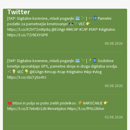
Twitter
[SKP: Digitalne korenine, mladi poganjki
]
Pametni
podatki za pametnejše kmetovanje!
VEČ
https://t.co/KZHTZmRp8q @EUAgri #IMCAP #CAP #SKP #digitalno
https://t.co/TZr9EXYGPR
06.08.2026
[SKP: Digitalne korenine, mladi poganjki
]
Sodobne
kmetije uporabljajo GPS, pametne stroje in druga digitalna orodja.
VEČ
@EUAgri #imcap #cap #digitalno #skp #vlog
https://t.co/cbLTy5o4YJ
06.08.2026
Vrtovi in polja so polni zrelih pridelkov.
NAROČANJE
https://t.co/E7ekAEr2JN #kmetijstvo https://t.co/fPA11tblvn
02.08.2026