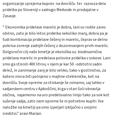
organizacije sprejema kupcev na dvorišču ter razvoza dela
pridelka po Sloveniji v zadrugo Medvode in prodajalne v
Zasavje.
” Ekonomika pridelave marelic je dobra, lani so rodile zares
obilno, zato je bilo letos pridelka nekoliko manj, dobra pa je
tudi kombinacija pridelave češenj in marelic, čeprav se delno
pokriva zorenje zadnjih češenj z dozorevanjem prvih marelic.
Dolgoročni cilj naše kmetje je ekološka oz. biodinamična
pridelava marelic in predelava polovice pridelka v sokove. Lani
smo ga stisnili 400 litrov, v njem je kar 50 -odstotni sadni
delež, in zanimanje zanj je bilo veliko, tako v gostinstvo, za
katero mora biti polnjeno v majhne stekleničke, kot na
dvorišču. Svoje opreme za stiskanje še nimamo, saj lahko v
sadjarskem centru v Ajdovščini, ki ga v stari šoli obnavlja
občina, najamemo na uro predelovalno linijo tako za sok kot
sušenje sadja, zato nam opreme še ni potrebno kupiti. Vse
naložbe na kmetiji pa smo izpeljali izključno s svojimi
sredstvi,” pravi Marjan.