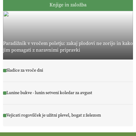
Knjige in založba
Paradižnik v vročem poletju: zakaj plodovi ne zorijo in kako
jim pomagati z naravnimi pripravki
Sladice za vroče dni
Lunine bukve - lunin setveni koledar za avgust
Vejicati rogovilček je užitni plevel, bogat z železom