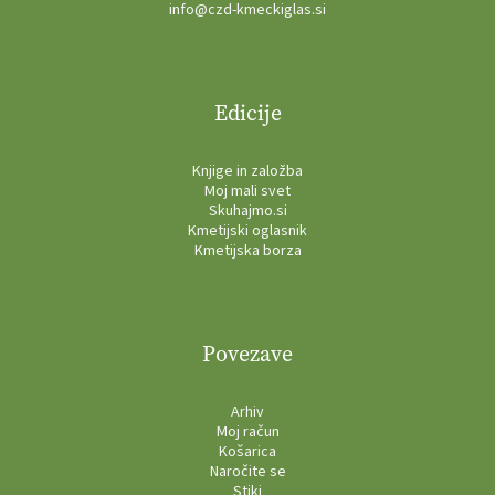
info@czd-kmeckiglas.si
Edicije
Knjige in založba
Moj mali svet
Skuhajmo.si
Kmetijski oglasnik
Kmetijska borza
Povezave
Arhiv
Moj račun
Košarica
Naročite se
Stiki