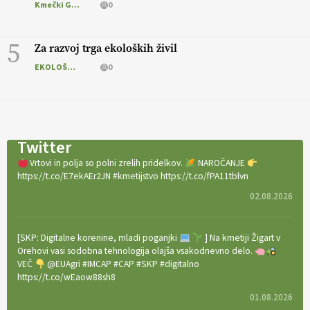
Kmečki Glas
0
5
Za razvoj trga ekoloških živil
EKOLOŠKO LOGIČNO
0
Twitter
Vrtovi in polja so polni zrelih pridelkov.
NAROČANJE
https://t.co/E7ekAEr2JN #kmetijstvo https://t.co/fPA11tblvn
02.08.2026
[SKP: Digitalne korenine, mladi poganjki
] Na kmetiji Žigart v
Orehovi vasi sodobna tehnologija olajša vsakodnevno delo.
VEČ
@EUAgri #IMCAP #CAP #SKP #digitalno
https://t.co/wEaow88sh8
01.08.2026