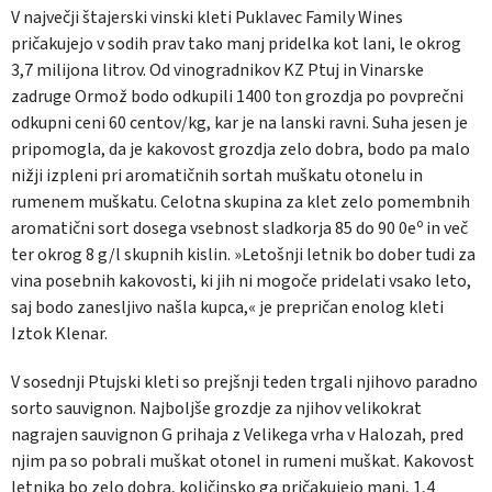
V največji štajerski vinski kleti Puklavec Family Wines
pričakujejo v sodih prav tako manj pridelka kot lani, le okrog
3,7 milijona litrov. Od vinogradnikov KZ Ptuj in Vinarske
zadruge Ormož bodo odkupili 1400 ton grozdja po povprečni
odkupni ceni 60 centov/kg, kar je na lanski ravni. Suha jesen je
pripomogla, da je kakovost grozdja zelo dobra, bodo pa malo
nižji izpleni pri aromatičnih sortah muškatu otonelu in
rumenem muškatu. Celotna skupina za klet zelo pomembnih
aromatični sort dosega vsebnost sladkorja 85 do 90 0eº in več
ter okrog 8 g/l skupnih kislin. »Letošnji letnik bo dober tudi za
vina posebnih kakovosti, ki jih ni mogoče pridelati vsako leto,
saj bodo zanesljivo našla kupca,« je prepričan enolog kleti
Iztok Klenar.
V sosednji Ptujski kleti so prejšnji teden trgali njihovo paradno
sorto sauvignon. Najboljše grozdje za njihov velikokrat
nagrajen sauvignon G prihaja z Velikega vrha v Halozah, pred
njim pa so pobrali muškat otonel in rumeni muškat. Kakovost
letnika bo zelo dobra, količinsko ga pričakujejo manj, 1,4