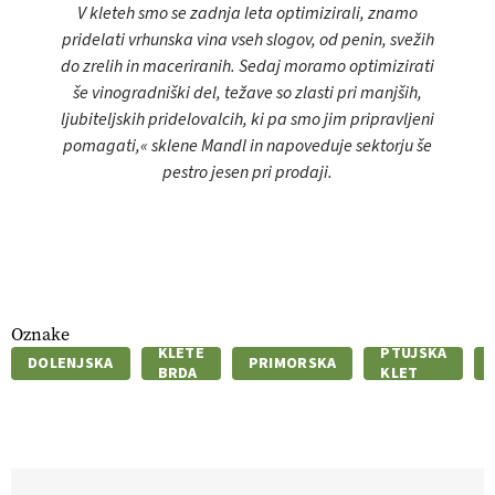
V kleteh smo se zadnja leta optimizirali, znamo
pridelati vrhunska vina vseh slogov, od penin, svežih
do zrelih in maceriranih. Sedaj moramo optimizirati
še vinogradniški del, težave so zlasti pri manjših,
ljubiteljskih pridelovalcih, ki pa smo jim pripravljeni
pomagati,« sklene Mandl in napoveduje sektorju še
pestro jesen pri prodaji.
Oznake
KLETE
PTUJSKA
DOLENJSKA
PRIMORSKA
BRDA
KLET