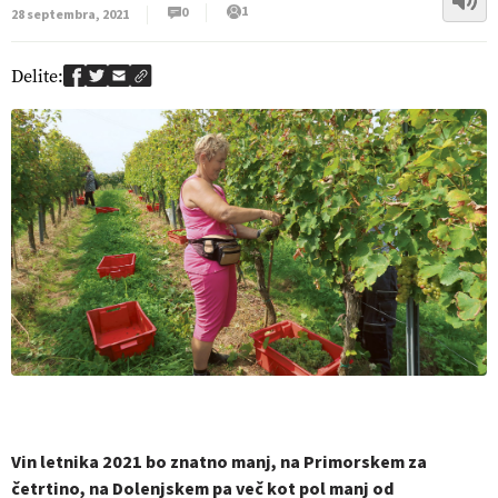
1
0
28 septembra, 2021
Delite:
Vin letnika 2021 bo znatno manj, na Primorskem za
četrtino, na Dolenjskem pa več kot pol manj od