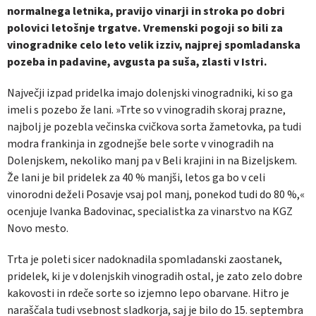
normalnega letnika, pravijo vinarji in stroka po dobri
polovici letošnje trgatve. Vremenski pogoji so bili za
vinogradnike celo leto velik izziv, najprej spomladanska
pozeba in padavine, avgusta pa suša, zlasti v Istri.
Največji izpad pridelka imajo dolenjski vinogradniki, ki so ga
imeli s pozebo že lani. »Trte so v vinogradih skoraj prazne,
najbolj je pozebla večinska cvičkova sorta žametovka, pa tudi
modra frankinja in zgodnejše bele sorte v vinogradih na
Dolenjskem, nekoliko manj pa v Beli krajini in na Bizeljskem.
Že lani je bil pridelek za 40 % manjši, letos ga bo v celi
vinorodni deželi Posavje vsaj pol manj, ponekod tudi do 80 %,«
ocenjuje Ivanka Badovinac, specialistka za vinarstvo na KGZ
Novo mesto.
Trta je poleti sicer nadoknadila spomladanski zaostanek,
pridelek, ki je v dolenjskih vinogradih ostal, je zato zelo dobre
kakovosti in rdeče sorte so izjemno lepo obarvane. Hitro je
naraščala tudi vsebnost sladkorja, saj je bilo do 15. septembra