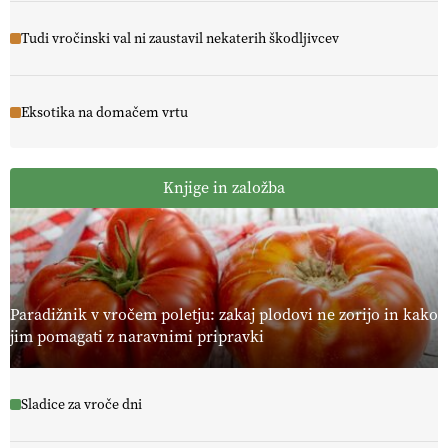
Tudi vročinski val ni zaustavil nekaterih škodljivcev
Eksotika na domačem vrtu
Knjige in založba
Paradižnik v vročem poletju: zakaj plodovi ne zorijo in kako
jim pomagati z naravnimi pripravki
Sladice za vroče dni