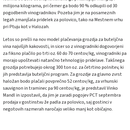
milijona kilograma, pri čemer ga bodo 90 % odkupili od 30
pogodbenih vinogradnikov. Pozeba jim je na posameznih
legah zmanjšala pridelek za polovico, tako na Mestnem vrhu
pri Ptuju kot v Halozah.
Letos so prešli na nov model plačevanja grozdja za buteljčna
vina najvišjih kakovosti, in sicer so z vinogradniki dogovorjeni
za fiksno plačilo po trti oz. 60 do 70 centov/kg, vinogradniki pa
morajo upoštevati natančno tehnologijo pridelave. Takšnega
grozdja potrebujejo okrog 300 ton oz. za četrtino polnitev, ki
jih predstavlja buteljčni program. Za grozdje za glavno zvrst
haložan bodo plačali povprečno 52 centov/kg, za vrhunski
sauvignon in traminec pa 90 centov/kg, je predstavil Vinko
Mandl in izpostavil, da jim je zaradi pogojev PCT septembra
prodaja v gostinstvu že padla za polovico, saj gostinci v
negotovih razmerah naročajo veliko manj kot običajno.