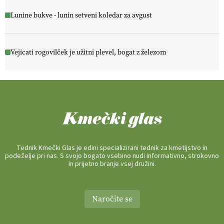
Lunine bukve - lunin setveni koledar za avgust
Vejicati rogovilček je užitni plevel, bogat z železom
Tednik Kmečki Glas je edini specializirani tednik za kmetijstvo in
podeželje pri nas. S svojo bogato vsebino nudi informativno, strokovno
in prijetno branje vsej družini.
Naročite se