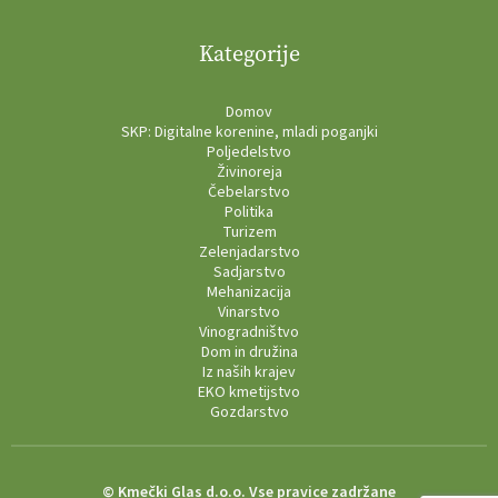
Kategorije
Domov
SKP: Digitalne korenine, mladi poganjki
Poljedelstvo
Živinoreja
Čebelarstvo
Politika
Turizem
Zelenjadarstvo
Sadjarstvo
Mehanizacija
Vinarstvo
Vinogradništvo
Dom in družina
Iz naših krajev
EKO kmetijstvo
Gozdarstvo
© Kmečki Glas d.o.o. Vse pravice zadržane