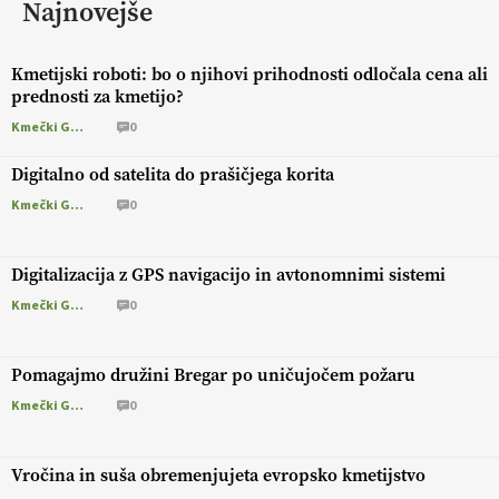
Najnovejše
Kmetijski roboti: bo o njihovi prihodnosti odločala cena ali
prednosti za kmetijo?
Kmečki Glas
0
Digitalno od satelita do prašičjega korita
Kmečki Glas
0
Digitalizacija z GPS navigacijo in avtonomnimi sistemi
Kmečki Glas
0
Pomagajmo družini Bregar po uničujočem požaru
Kmečki Glas
0
Vročina in suša obremenjujeta evropsko kmetijstvo