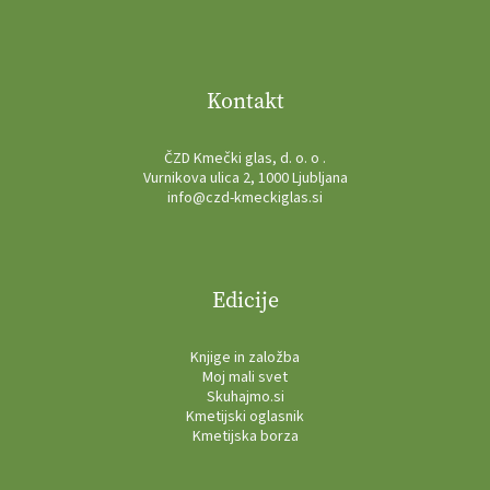
Kontakt
ČZD Kmečki glas, d. o. o .
Vurnikova ulica 2, 1000 Ljubljana
info@czd-kmeckiglas.si
Edicije
Knjige in založba
Moj mali svet
Skuhajmo.si
Kmetijski oglasnik
Kmetijska borza