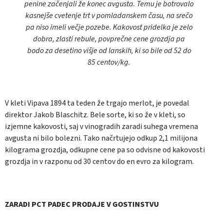
penine začenjali že konec avgusta. Temu je botrovalo
kasnejše cvetenje trt v pomladanskem času, na srečo
pa niso imeli večje pozebe. Kakovost pridelka je zelo
dobra, zlasti rebule, povprečne cene grozdja pa
bodo za desetino višje od lanskih, ki so bile od 52 do
85 centov/kg.
V kleti Vipava 1894 ta teden že trgajo merlot, je povedal
direktor Jakob Blaschitz. Bele sorte, ki so že v kleti, so
izjemne kakovosti, saj v vinogradih zaradi suhega vremena
avgusta ni bilo bolezni. Tako načrtujejo odkup 2,1 milijona
kilograma grozdja, odkupne cene pa so odvisne od kakovosti
grozdja in v razponu od 30 centov do en evro za kilogram.
ZARADI PCT PADEC PRODAJE V GOSTINSTVU