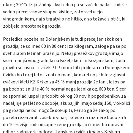
okrog 30º Celzija. Zadnja dva tedna pa so začele padati tudi še
vedno precej visoke skupne kisline, zato svetujejo
vinogradnikom, naj s trgatvijo ne hitijo, a so težave s ptiči, ki
zobljejo preostanek grozdja.
Posledica pozebe na Dolenjskem je tudi precejšen skok cen
grozdja, te so med 60 in 80 centi za kilogram, zaloge pa se po
dveh slabih letinah praznijo. Nekaj presežkov grozdja imajo
sicer manjši vinogradniki na Bizeljskem in Kozjanskem, toda
pravila so jasna – cviček PTP mora biti pridelan na Dolenjskem.
Cvička bo torej letos znatno manj, konkretno je bilo v glavni
cvičkovi kleti KZ Krško za 45 % manj grozdja že lani, letos pa
ga bodo stisnili le 40 % normalnega letnika oz. 600 ton. Sicer
so spomladi uspeli pridobiti okrog 30 novih pogodbenikov za
nadaljnje petletno obdobje, skupaj jih imajo sedaj 160, v okolici
pa grozdja ne bo mogoče dokupiti, ker so ga že takoj po
pozebi rezervirali zasebni vinarji. Glede na razmere bodo za 5
do 10 % višje tudi odkupne cene grozdja, o čemer bo upravni
odbor zadruge še odločal. Lanskega cvička imajo v Krškem