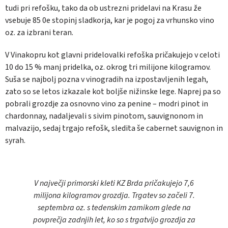
tudi pri refošku, tako da ob ustrezni pridelavi na Krasu že
vsebuje 85 0e stopinj sladkorja, kar je pogoj za vrhunsko vino
oz. za izbrani teran.
V Vinakopru kot glavni pridelovalki refoška pričakujejo v celoti
10 do 15 % manj pridelka, oz. okrog tri milijone kilogramov.
Suša se najbolj pozna v vinogradih na izpostavljenih legah,
zato so se letos izkazale kot boljše nižinske lege. Naprej pa so
pobrali grozdje za osnovno vino za penine – modri pinot in
chardonnay, nadaljevali s sivim pinotom, sauvignonom in
malvazijo, sedaj trgajo refošk, sledita še cabernet sauvignon in
syrah.
V največji primorski kleti KZ Brda pričakujejo 7,6
milijona kilogramov grozdja. Trgatev so začeli 7.
septembra oz. s tedenskim zamikom glede na
povprečja zadnjih let, ko so s trgatvijo grozdja za