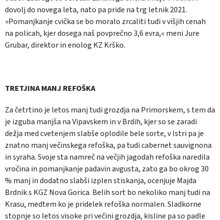
dovolj do novega leta, nato pa pride na trg letnik 2021.
»Pomanjkanje cvička se bo moralo zrcaliti tudi v višjih cenah
na policah, kjer dosega naš povprečno 3,6 evra,« meni Jure
Grubar, direktor in enolog KZ Krško.
TRETJINA MANJ REFOŠKA
Za četrtino je letos manj tudi grozdja na Primorskem, s tem da
je izguba manjša na Vipavskem in v Brdih, kjer so se zaradi
dežja med cvetenjem slabše oplodile bele sorte, v Istri pa je
znatno manj večinskega refoška, pa tudi cabernet sauvignona
in syraha. Svoje sta namreč na večjih jagodah refoška naredila
vročina in pomanjkanje padavin avgusta, zato ga bo okrog 30
% manj in dodatno slabši izplen stiskanja, ocenjuje Majda
Brdnik s KGZ Nova Gorica. Belih sort bo nekoliko manj tudi na
Krasu, medtem ko je pridelek refoška normalen. Sladkorne
stopnje so letos visoke pri večini grozdja, kisline pa so padle