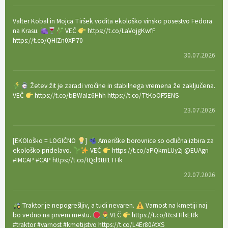
Valter Kobal in Mojca Tiršek vodita ekološko vinsko posestvo Fedora
na Krasu.
VEČ
https://t.co/LaVojgKwfF
https://t.co/QHIZn0XP70
30.07.2026
Žetev žit je zaradi vročine in stabilnega vremena že zaključena.
VEČ
https://t.co/bBWaIz6Hhh https://t.co/TtKoOF5ENS
23.07.2026
[EKOloško = LOGIČNO
]
Ameriške borovnice so odlična izbira za
ekološko pridelavo.
VEČ
https://t.co/aPQkmLUy2j @EUAgri
#IMCAP #CAP https://t.co/tQd9tB1THk
22.07.2026
Traktor je nepogrešljiv, a tudi nevaren.
Varnost na kmetiji naj
bo vedno na prvem mestu.
VEČ
https://t.co/RcsFHlxERk
#traktor #varnost #kmetijstvo https://t.co/L4Er80AtXS