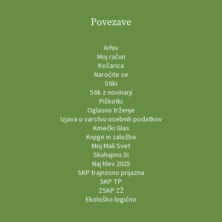
Povezave
Arhiv
Moj račun
Košarica
Naročite se
Stiki
Stik z novinarji
Piškotki
Oglasno trženje
Izjava o varstvu osebnih podatkov
Kmečki Glas
Knjige in založba
Moj Mali Svet
Skuhajmo.SI
Naj hlev 2025
SKP trajnosno prijazna
SKP TP
ZSKP ZŽ
Ekološko logično