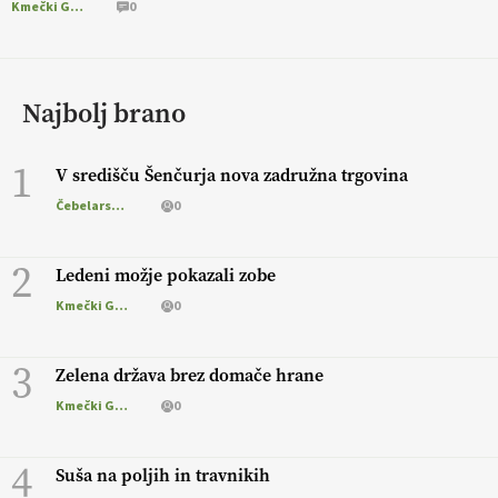
Kmečki Glas
0
Najbolj brano
1
V središču Šenčurja nova zadružna trgovina
Čebelarstvo
0
2
Ledeni možje pokazali zobe
Kmečki Glas
0
3
Zelena država brez domače hrane
Kmečki Glas
0
4
Suša na poljih in travnikih