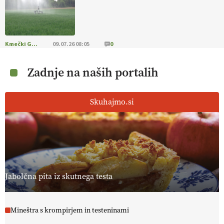
Kmečki Glas
09.07.26 08:05
0
Zadnje na naših portalih
Skuhajmo.si
Jabolčna pita iz skutnega testa
Mineštra s krompirjem in testeninami