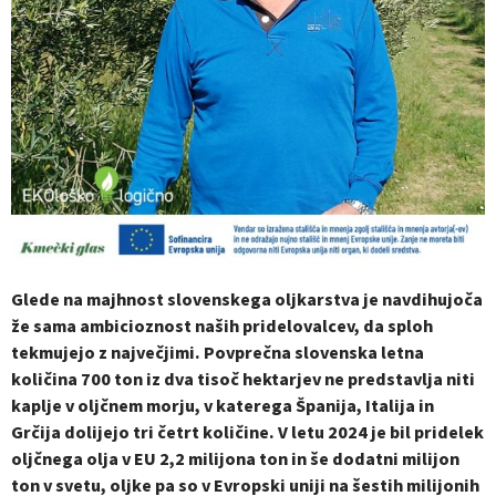
Glede na majhnost slovenskega oljkarstva je navdihujoča
že sama ambicioznost naših pridelovalcev, da sploh
tekmujejo z največjimi. Povprečna slovenska letna
količina 700 ton iz dva tisoč hektarjev ne predstavlja niti
kaplje v oljčnem morju, v katerega Španija, Italija in
Grčija dolijejo tri četrt količine. V letu 2024 je bil pridelek
oljčnega olja v EU 2,2 milijona ton in še dodatni milijon
ton v svetu, oljke pa so v Evropski uniji na šestih milijonih