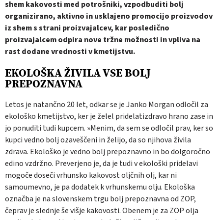
shem kakovosti med potrošniki, vzpodbuditi bolj
organizirano, aktivno in usklajeno promocijo proizvodov
iz shem s strani proizvajalcev, kar posledično
proizvajalcem odpira nove tržne možnosti in vpliva na
rast dodane vrednosti v kmetijstvu.
EKOLOŠKA ŽIVILA VSE BOLJ
PREPOZNAVNA
Letos je natančno 20 let, odkar se je Janko Morgan odločil za
ekološko kmetijstvo, ker je želel pridelatizdravo hrano zase in
jo ponuditi tudi kupcem. »Menim, da sem se odločil prav, ker so
kupci vedno bolj ozaveščeni in želijo, da so njihova živila
zdrava. Ekološko je vedno bolj prepoznavno in bo dolgoročno
edino vzdržno. Preverjeno je, da je tudi v ekološki pridelavi
mogoče doseči vrhunsko kakovost oljčnih olj, kar ni
samoumevno, je pa dodatek k vrhunskemu olju. Ekološka
označba je na slovenskem trgu bolj prepoznavna od ZOP,
čeprav je slednje še višje kakovosti. Obenem je za ZOP olja