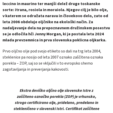
leccino in maurino ter manjši delež druge toskanske
sorte: itrana, rosiola in moraiola. Njegov cilj je bilo olje,
v katerem se odražata narava in človekovo delo, zato od
leta 2006 obdeluje oljčnike na ekološki način. Za
nadaljevanje dela na prepoznavnem družinskem posestvu
se je odločila hči Jenny Morgan, ki je postala leta 2024
mlada prevzemnica in prva slovenska poklicna oljkarka.
Prvo oljčno olje pod svojo etiketo so dali na trg leta 2004,
steklenice pa nosijo od leta 2007 oznako zaščitena oznaka
porekla – ZOP, saj so se vključili v to evropsko shemo
zagotavljanja in preverjanja kakovosti.
Ekstra deviško oljčno olje slovenske Istre z
zaščiteno označbo porekla (ZOP) je vrhunsko,
strogo certificirano olje, pridelano, predelano in
stekleničeno v slovenski Istri.
Certifikat zaščitene