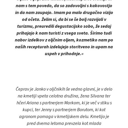
nam s tem povedo, da so zadovoljni s kakovostjo
in da nam zaupajo. Imam pa malo drugačno vizijo
od očeta. Želim si, da bi se še bolj razvijali v
turizmu, preuredili degustacijsko sobo, že sedaj
prihajajo k nam turisti z vsega sveta. Širimo tudi
nabor izdelkov z oljčnim oljem, kozmetiko nam po
naših recepturah izdelujejo storitveno in upam na
uspeh v prihodnje.«
Čeprav je Janko v oljčnikih še vedno glavni, je v delo
na kmetiji vpeta celotna družina, žena Silvana ter
hčeri Ariana s partnerjem Markom, ki je več v stiku s
kupci, ter Jenny s partnerjem Borutom, ki kot
agronom pomaga v kmetijskem delu. Kmetijo je
pred dvema letoma prevzela kot mlada