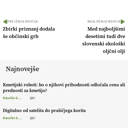
PREJŠNJA NOVICA
NASLEDNJA NOVICA
Zbirki priznanj dodala
Med najboljšimi
še občinski grb
desetimi tudi dve
slovenski ekološki
oljčni olji
Najnovejše
Kmetijski roboti: bo o njihovi prihodnosti odločala cena ali
prednosti za kmetijo?
Kmečki Glas
0
Digitalno od satelita do prašičjega korita
Kmečki Glas
0