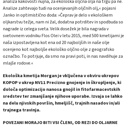
analiza kakovosti nujna, za ekološka oljčna olja na trgu pa ne.
Analize zahtevajo tudi na ocenjevanjih oljčnih olj,« pojasni
Janko in optimistično doda: »Čeprav je delo v ekološkem
oljkarstvu težje, nam ni žal, dodatna potrditev in spodbuda so
nagrade iz celega sveta. Velik dosežek je bila nagrada v
svetovnem vodniku Flos Olei v letu 2015, med 500 kmetijami je
naša izpostavljena kot ena od 20 najboljših in naše olje
ocenjeno kot najboljše ekološko oljčno olje z geografsko
označbo. To potrjuje, da smo na pravi poti, in nas navdihuje za
mlajše rodove.«
Ekološka kmetija Morgan je vključena v okviru ukrepov
KOPOP v ukrep NV11 Precizno gnojenje in škropljenje, ki
določa optimizacijo nanosa gnojil in fitofarmacevtskih
sredstev ter zmanjšanje njihove uporabe. Izvaja se lahko
na delu njivskih površin, hmeljišč, trajnih nasadov in/ali
trajnega travinja.
POVEZANI MORAJO BITI VSI ČLENI, OD REZI DO OLJARNE