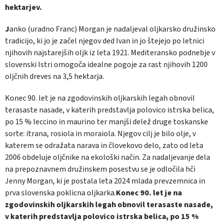
hektarjev.
J
anko (uradno Franc) Morgan je nadaljeval oljkarsko družinsko
tradicijo, ki jo je začel njegov ded Ivan in jo štejejo po letnici
njihovih najstarejših oljk iz leta 1921. Mediteransko podnebje v
slovenski Istri omogoča idealne pogoje za rast njihovih 1200
oljčnih dreves na 3,5 hektarja.
Konec 90. let je na zgodovinskih oljkarskih legah obnovil
terasaste nasade, v katerih predstavlja polovico istrska belica,
po 15 % leccino in maurino ter manjši delež druge toskanske
sorte: itrana, rosiola in moraiola. Njegov cilj je bilo olje, v
katerem se odražata narava in človekovo delo, zato od leta
2006 obdeluje oljčnike na ekološki način. Za nadaljevanje dela
na prepoznavnem družinskem posestvu se je odločila hči
Jenny Morgan, ki je postala leta 2024 mlada prevzemnica in
prva slovenska poklicna oljkarka.
Konec 90. let je na
zgodovinskih oljkarskih legah obnovil terasaste nasade,
v katerih predstavlja polovico istrska belica, po 15 %