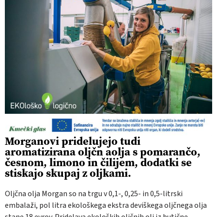
Morganovi pridelujejo tudi
aromatizirana oljčn aolja s pomarančo,
česnom, limono in čilijem, dodatki se
stiskajo skupaj z oljkami.
Oljčna olja Morgan so na trgu v 0,1-, 0,25- in 0,5-litrski
embalaži, pol litra ekološkega ekstra deviškega oljčnega olja
stane 18 evrov. Pridelava ekoloških oljčnih olj iz butične