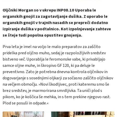
Oljčniki Morgan so v ukrepu INP08.10 Uporaba le
organskih gnojil za zagotavljanje dušika. Z uporabo le
organskih gnojil v trajnih nasadih se prepreči dodatno
izpiranje dušika v podtalnico. Kot izpolnjevanje zahteve
se šteje tudi popolna opustitev gnojenja.
Prva leta je imel na voljo le malo preparatov za zaščito
pridelka pred oljčno muho, sedaj je razpoložljivih sredstev
bistveno več. Uporablja le feromonske vabe, ki privabljajo
samce oljne muhe, in škropivo GF 120, ki pa deluje le
preventivno. Zato je potrebna dnevna kontrola oljčnikov in
dogovarjanje s sosednjimi oljkarji za sočasno zaščito oljčnikov
na večjem območju. »Novi škodljivec, proti kateremu smo še
brez sredstev, je marmorirana smrdljivka. Ta uniči plod s
pikom, ko je koščica še mehka, in s tem prekine njegovo rast.
Plod se posuši in odpade.«