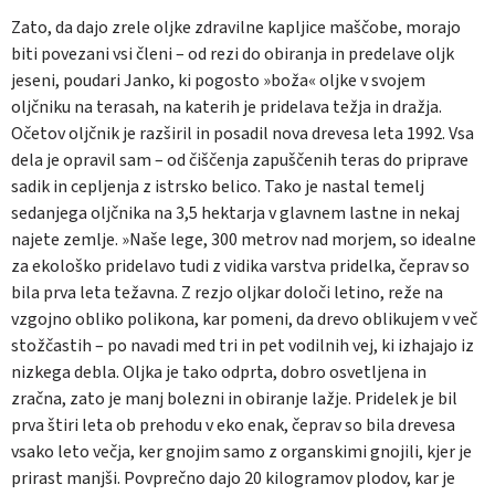
Zato, da dajo zrele oljke zdravilne kapljice maščobe, morajo
biti povezani vsi členi – od rezi do obiranja in predelave oljk
jeseni, poudari Janko, ki pogosto »boža« oljke v svojem
oljčniku na terasah, na katerih je pridelava težja in dražja.
Očetov oljčnik je razširil in posadil nova drevesa leta 1992. Vsa
dela je opravil sam – od čiščenja zapuščenih teras do priprave
sadik in cepljenja z istrsko belico. Tako je nastal temelj
sedanjega oljčnika na 3,5 hektarja v glavnem lastne in nekaj
najete zemlje. »Naše lege, 300 metrov nad morjem, so idealne
za ekološko pridelavo tudi z vidika varstva pridelka, čeprav so
bila prva leta težavna. Z rezjo oljkar določi letino, reže na
vzgojno obliko polikona, kar pomeni, da drevo oblikujem v več
stožčastih – po navadi med tri in pet vodilnih vej, ki izhajajo iz
nizkega debla. Oljka je tako odprta, dobro osvetljena in
zračna, zato je manj bolezni in obiranje lažje. Pridelek je bil
prva štiri leta ob prehodu v eko enak, čeprav so bila drevesa
vsako leto večja, ker gnojim samo z organskimi gnojili, kjer je
prirast manjši. Povprečno dajo 20 kilogramov plodov, kar je