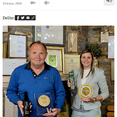
1
0
13 maja, 2026
Delite: