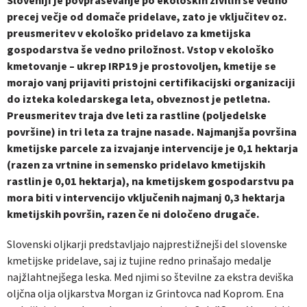
Sloveniji je povpraševanje po ekoloških živilih še vedno
precej večje od domače pridelave, zato je vključitev oz.
preusmeritev v ekološko pridelavo za kmetijska
gospodarstva še vedno priložnost. Vstop v ekološko
kmetovanje – ukrep IRP19 je prostovoljen, kmetije se
morajo vanj prijaviti pristojni certifikacijski organizaciji
do izteka koledarskega leta, obveznost je petletna.
Preusmeritev traja dve leti za rastline (poljedelske
površine) in tri leta za trajne nasade. Najmanjša površina
kmetijske parcele za izvajanje intervencije je 0,1 hektarja
(razen za vrtnine in semensko pridelavo kmetijskih
rastlin je 0,01 hektarja), na kmetijskem gospodarstvu pa
mora biti v intervencijo vključenih najmanj 0,3 hektarja
kmetijskih površin, razen če ni določeno drugače.
Slovenski oljkarji predstavljajo najprestižnejši del slovenske
kmetijske pridelave, saj iz tujine redno prinašajo medalje
najžlahtnejšega leska. Med njimi so številne za ekstra deviška
oljčna olja oljkarstva Morgan iz Grintovca nad Koprom. Ena