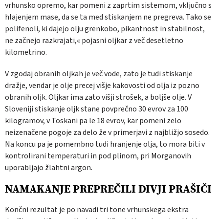
vrhunsko opremo, kar pomeni z zaprtim sistemom, vključno s
hlajenjem mase, da se ta med stiskanjem ne pregreva. Tako se
polifenoli, ki dajejo olju grenkobo, pikantnost in stabilnost,
ne začnejo razkrajati,« pojasni oljkar z več desetletno
kilometrino.
V zgodaj obranih oljkah je več vode, zato je tudi stiskanje
dražje, vendar je olje precej višje kakovosti od olja iz pozno
obranih oljk. Oljkar ima zato višji strošek, a boljše olje. V
Sloveniji stiskanje oljk stane povprečno 30 evrov za 100
kilogramov, v Toskani pa le 18 evrov, kar pomeni zelo
neizenačene pogoje za delo že v primerjavi z najbližjo sosedo.
Na koncu pa je pomembno tudi hranjenje olja, to mora biti v
kontrolirani temperaturi in pod plinom, pri Morganovih
uporabljajo žlahtni argon.
NAMAKANJE PREPREČILI DIVJI PRAŠIČI
Končni rezultat je po navadi tri tone vrhunskega ekstra