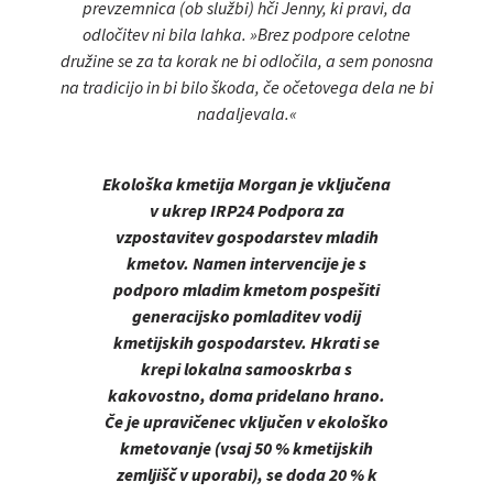
prevzemnica (ob službi) hči Jenny, ki pravi, da
odločitev ni bila lahka. »Brez podpore celotne
družine se za ta korak ne bi odločila, a sem ponosna
na tradicijo in bi bilo škoda, če očetovega dela ne bi
nadaljevala.«
Ekološka kmetija Morgan je vključena
v ukrep IRP24 Podpora za
vzpostavitev gospodarstev mladih
kmetov. Namen intervencije je s
podporo mladim kmetom pospešiti
generacijsko pomladitev vodij
kmetijskih gospodarstev. Hkrati se
krepi lokalna samooskrba s
kakovostno, doma pridelano hrano.
Če je upravičenec vključen v ekološko
kmetovanje (vsaj 50 % kmetijskih
zemljišč v uporabi), se doda 20 % k