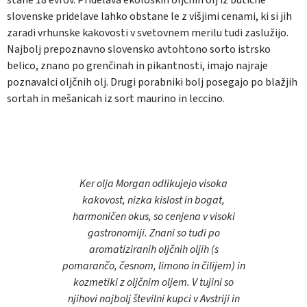
slovenske pridelave lahko obstane le z višjimi cenami, ki si jih
zaradi vrhunske kakovosti v svetovnem merilu tudi zaslužijo.
Najbolj prepoznavno slovensko avtohtono sorto istrsko
belico, znano po grenčinah in pikantnosti, imajo najraje
poznavalci oljčnih olj. Drugi porabniki bolj posegajo po blažjih
sortah in mešanicah iz sort maurino in leccino.
Ker olja Morgan odlikujejo visoka
kakovost, nizka kislost in bogat,
harmoničen okus, so cenjena v visoki
gastronomiji. Znani so tudi po
aromatiziranih oljčnih oljih (s
pomarančo, česnom, limono in čilijem) in
kozmetiki z oljčnim oljem. V tujini so
njihovi najbolj številni kupci v Avstriji in