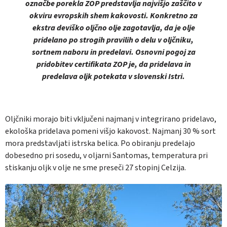
označbe porekla ZOP predstavlja najvišjo zaščito v
okviru evropskih shem kakovosti. Konkretno za
ekstra deviško oljčno olje zagotavlja, da je olje
pridelano po strogih pravilih o delu v oljčniku,
sortnem naboru in predelavi. Osnovni pogoj za
pridobitev certifikata ZOP je, da pridelava in
predelava oljk potekata v slovenski Istri.
Oljčniki morajo biti vključeni najmanj v integrirano pridelavo,
ekološka pridelava pomeni višjo kakovost. Najmanj 30 % sort
mora predstavljati istrska belica. Po obiranju predelajo
dobesedno pri sosedu, v oljarni Santomas, temperatura pri
stiskanju oljk v olje ne sme preseči 27 stopinj Celzija.