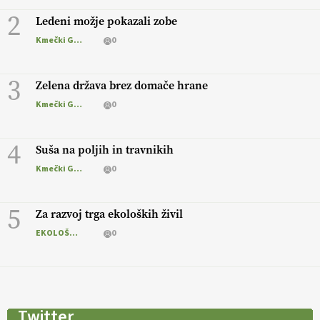
2
Ledeni možje pokazali zobe
Kmečki Glas
0
3
Zelena država brez domače hrane
Kmečki Glas
0
4
Suša na poljih in travnikih
Kmečki Glas
0
5
Za razvoj trga ekoloških živil
EKOLOŠKO LOGIČNO
0
Twitter