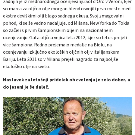
zadnjih je iz mednarodnega ocenjevanju Sol d’Oro v Veroni, kjer
so marca za oljčno olje morgan blend osvojili prvo mesto med
ekstra deviškimi olji blago sadnega okusa. Svoj zmagovalni
pohod, ki se še vedno nadaljuje, od Milana, New Yorka do Tokia
so začeli s prvim šampionskim oljem na nacionalnem
ocenjevanju Zlata oljčna vejica leta 2012, kjer so letos prejeli
vice šampiona. Redno prejemajo medalje na Biolu, na
ocenjevanju izključno ekoloških oljčnih olj v italijanskem
Bariju. Leta 2011 so v Milanu prejeli nagrado za najboljše
ekološko olje na svetu.
Nastavek za letošnji pridelek ob cvetenju je zelo dober, a
do jeseni je še daleč.