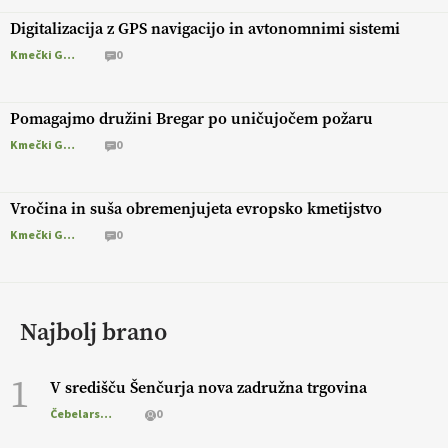
Digitalizacija z GPS navigacijo in avtonomnimi sistemi
Kmečki Glas
0
Pomagajmo družini Bregar po uničujočem požaru
Kmečki Glas
0
Vročina in suša obremenjujeta evropsko kmetijstvo
Kmečki Glas
0
Najbolj brano
1
V središču Šenčurja nova zadružna trgovina
Čebelarstvo
0