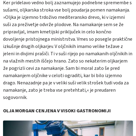
Ker pridelavo vedno bolj zaznamujejo podnebne spremembe s
sušami, oljkarska stroka vse bolj poudarja pomen namakanja.
»Oljka je izjemno trdoživo mediteransko drevo, ki v izjemni
suši za preživetje odvrže plodove. Na namakanje sem se že
pripravljal, imam kmetijski priključek in celo končno
dovoljenje pristojnega ministrstva. Vmes so posegle praktične
izkušnje drugih oljkarjev. V oljčnikih imamo velike težave z
jeleni in divjimi prašiči. Ti v suši rijejo po namakanih oljčnikih in
na vlažnih mestih iščejo hrano. Zato so nekaterim oljkarjem
že pogrizli cevi za namakanje. Sam bi moral zato še pred
namakanjem oljčnike v celoti ograditi, kar bi bilo izjemno
drago. Nenazadnje pa je v veliki suši velik strošek tudi voda za
namakanje, zato je treba vse pretehtati,« je preudaren
sogovornik.
OLJA MORGAN CENJENA V VISOKI GASTRONOMIJI