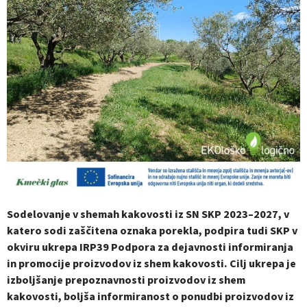
Sodelovanje v shemah kakovosti iz SN SKP 2023–2027, v
katero sodi zaščitena oznaka porekla, podpira tudi SKP v
okviru ukrepa IRP39 Podpora za dejavnosti informiranja
in promocije proizvodov iz shem kakovosti. Cilj ukrepa je
izboljšanje prepoznavnosti proizvodov iz shem
kakovosti, boljša informiranost o ponudbi proizvodov iz