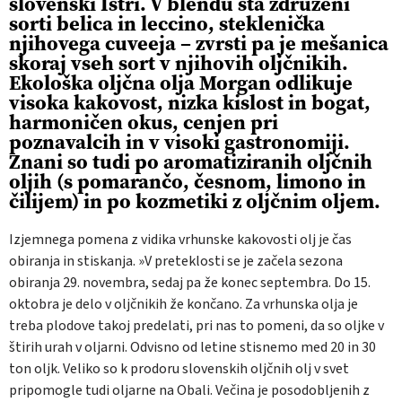
slovenski Istri. V blendu sta združeni
sorti belica in leccino, steklenička
njihovega cuveeja – zvrsti pa je mešanica
skoraj vseh sort v njihovih oljčnikih.
Ekološka oljčna olja Morgan odlikuje
visoka kakovost, nizka kislost in bogat,
harmoničen okus, cenjen pri
poznavalcih in v visoki gastronomiji.
Znani so tudi po aromatiziranih oljčnih
oljih (s pomarančo, česnom, limono in
čilijem) in po kozmetiki z oljčnim oljem.
Izjemnega pomena z vidika vrhunske kakovosti olj je čas
obiranja in stiskanja. »V preteklosti se je začela sezona
obiranja 29. novembra, sedaj pa že konec septembra. Do 15.
oktobra je delo v oljčnikih že končano. Za vrhunska olja je
treba plodove takoj predelati, pri nas to pomeni, da so oljke v
štirih urah v oljarni. Odvisno od letine stisnemo med 20 in 30
ton oljk. Veliko so k prodoru slovenskih oljčnih olj v svet
pripomogle tudi oljarne na Obali. Večina je posodobljenih z