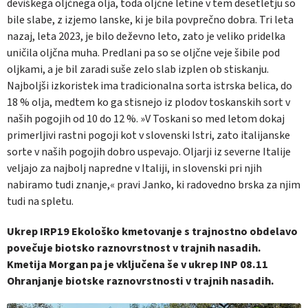
deviškega oljčnega olja, toda oljčne letine v tem desetletju so
bile slabe, z izjemo lanske, ki je bila povprečno dobra. Tri leta
nazaj, leta 2023, je bilo deževno leto, zato je veliko pridelka
uničila oljčna muha. Predlani pa so se oljčne veje šibile pod
oljkami, a je bil zaradi suše zelo slab izplen ob stiskanju.
Najboljši izkoristek ima tradicionalna sorta istrska belica, do
18 % olja, medtem ko ga stisnejo iz plodov toskanskih sort v
naših pogojih od 10 do 12 %. »V Toskani so med letom dokaj
primerljivi rastni pogoji kot v slovenski Istri, zato italijanske
sorte v naših pogojih dobro uspevajo. Oljarji iz severne Italije
veljajo za najbolj napredne v Italiji, in slovenski pri njih
nabiramo tudi znanje,« pravi Janko, ki radovedno brska za njim
tudi na spletu.
Ukrep IRP19 Ekološko kmetovanje s trajnostno obdelavo
povečuje biotsko raznovrstnost v trajnih nasadih.
Kmetija Morgan pa je vključena še v ukrep INP 08.11
Ohranjanje biotske raznovrstnosti v trajnih nasadih.