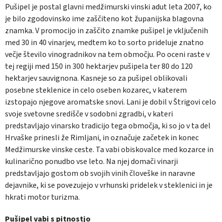
Pušipel je postal glavni medžimurski vinski adut leta 2007, ko
je bilo zgodovinsko ime zaščiteno kot županijska blagovna
znamka. V promocijo in zaščito znamke pušipel je vključenih
med 30 in 40 vinarjev, medtem ko to sorto prideluje znatno
večje število vinogradnikov na tem območju. Po oceni raste v
tej regiji med 150 in 300 hektarjev pušipela ter 80 do 120
hektarjev sauvignona. Kasneje so za pušipel oblikovali
posebne steklenice in celo oseben kozarec, v katerem
izstopajo njegove aromatske snovi. Lani je dobil v Štrigovi celo
svoje svetovne središče v sodobni zgradbi, v kateri
predstavljajo vinarsko tradicijo tega območja, ki so jo v ta del
Hrvaške prinesli že Rimljani, in označuje začetek in konec
Medžimurske vinske ceste. Ta vabi obiskovalce med kozarce in
kulinarično ponudbo vse leto. Na njej domači vinarji
predstavljajo gostom ob svojih vinih človeške in naravne
dejavnike, ki se povezujejo v vrhunski pridelek v steklenici in je
hkrati motor turizma.
Pušipel vabi s pitnostjo