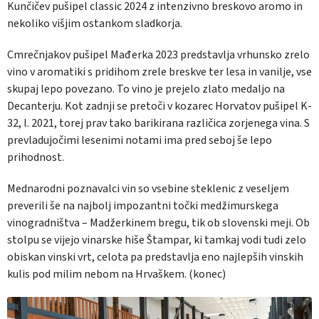
Kunčičev pušipel classic 2024 z intenzivno breskovo aromo in
nekoliko višjim ostankom sladkorja.
Cmrečnjakov pušipel Mađerka 2023 predstavlja vrhunsko zrelo
vino v aromatiki s pridihom zrele breskve ter lesa in vanilje, vse
skupaj lepo povezano. To vino je prejelo zlato medaljo na
Decanterju. Kot zadnji se pretoči v kozarec Horvatov pušipel K-
32, l. 2021, torej prav tako barikirana različica zorjenega vina. S
prevladujočimi lesenimi notami ima pred seboj še lepo
prihodnost.
Mednarodni poznavalci vin so vsebine steklenic z veseljem
preverili še na najbolj impozantni točki medžimurskega
vinogradništva – Madžerkinem bregu, tik ob slovenski meji. Ob
stolpu se vijejo vinarske hiše Štampar, ki tamkaj vodi tudi zelo
obiskan vinski vrt, celota pa predstavlja eno najlepših vinskih
kulis pod milim nebom na Hrvaškem. (konec)