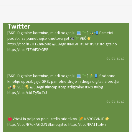
Twitter
[SKP: Digitalne korenine, mladi poganjki
]
Pametni
podatki za pametnejše kmetovanje!
VEČ
https://t.co/KZHTZmRp8q @EUAgri #IMCAP #CAP #SKP #digitalno
https://t.co/TZr9EXYGPR
06.08.2026
[SKP: Digitalne korenine, mladi poganjki
]
Sodobne
kmetije uporabljajo GPS, pametne stroje in druga digitalna orodja.
VEČ
@EUAgri #imcap #cap #digitalno #skp #vlog
https://t.co/cbLTy5o4YJ
06.08.2026
Vrtovi in polja so polni zrelih pridelkov.
NAROČANJE
https://t.co/E7ekAEr2JN #kmetijstvo https://t.co/fPA11tblvn