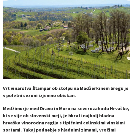
Vrt vinarstva Štampar ob stolpu na Madžerkinem bregu je
v poletni sezoni izjemno obiskan.
Medžimurje med Dravo in Muro na severozahodu Hrvaške,
ki se vije ob slovenski meji, je hkrati najbolj hladna
hrvaška vinorodna regija s tipičnimi celinskimi vinskimi
sortami. Tukaj podnebje s hladnimi zimami, vročimi