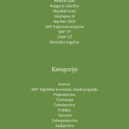
Kmečki Glas
Knjige in založba
Moj Mali Svet
Skuhajmo.SI
Naj hlev 2025
SKP trajnosno prijazna
SKP TP
ZSKP ZŽ
Ekološko logično
Kategorije
Domov
SKP: Digitalne korenine, mladi poganjki
Poljedelstvo
Živinoreja
Čebelarstvo
Politika
Turizem
Zelenjadarstvo
Sadjarstvo