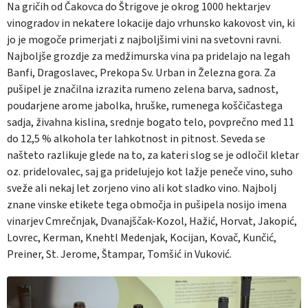
Na gričih od Čakovca do Štrigove je okrog 1000 hektarjev
vinogradov in nekatere lokacije dajo vrhunsko kakovost vin, ki
jo je mogoče primerjati z najboljšimi vini na svetovni ravni.
Najboljše grozdje za medžimurska vina pa pridelajo na legah
Banfi, Dragoslavec, Prekopa Sv. Urban in Železna gora. Za
pušipel je značilna izrazita rumeno zelena barva, sadnost,
poudarjene arome jabolka, hruške, rumenega koščičastega
sadja, živahna kislina, srednje bogato telo, povprečno med 11
do 12,5 % alkohola ter lahkotnost in pitnost. Seveda se
našteto razlikuje glede na to, za kateri slog se je odločil kletar
oz. pridelovalec, saj ga pridelujejo kot lažje peneče vino, suho
sveže ali nekaj let zorjeno vino ali kot sladko vino. Najbolj
znane vinske etikete tega območja in pušipela nosijo imena
vinarjev Cmrečnjak, Dvanajščak-Kozol, Hažić, Horvat, Jakopić,
Lovrec, Kerman, Knehtl Medenjak, Kocijan, Kovač, Kunčić,
Preiner, St. Jerome, Štampar, Tomšić in Vuković.