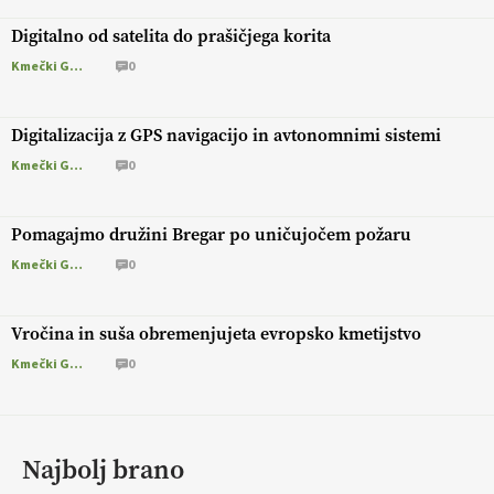
Digitalno od satelita do prašičjega korita
Kmečki Glas
0
Digitalizacija z GPS navigacijo in avtonomnimi sistemi
Kmečki Glas
0
Pomagajmo družini Bregar po uničujočem požaru
Kmečki Glas
0
Vročina in suša obremenjujeta evropsko kmetijstvo
Kmečki Glas
0
Najbolj brano