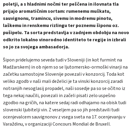
poletji, a s hladnimi nočmi ter peščena in ilovnata tla
prijajo aromatičnim sortam: rumenemu muškatu,
sauvignonu, tramincu, sivemu in modremu pinotu,
laškemu in renskemu rizlingu ter poznemu šiponu oz.
pušipelu. Ta sorta predstavlja v zadnjem obdobju na novo
odkrito lokalno vinorodno identiteto te regije in izbrali
so jo za svojega ambasadorja.
Šipon pridelujemo seveda tudi v Sloveniji (in kot furmint na
Madžarskem) in ob njem so se ljutomersko-ormoški vinarji na
začetku samostojne Slovenije povezali v konzorcij. Toda kot
veliko zgodb v naši mali deželici je ta vinski konzorcij zaradi
notranjih nesoglasij propadel, naši sosedje pa so se očitno iz
tega nekaj naučili, povezali in začeli pisati zelo uspešno
zgodbo na gričih, na katere sedaj radi odhajamo na obisk tudi
slovenski ljubitelji vin. Z veseljem pa so jih predstavili tudi
ocenjevalcem sauvignonov z vsega sveta na 17. ocenjevanju v
Varaždinu, v organizaciji Concours Mondial de Bruxell.