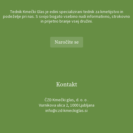
Tednik Kmečki Glas je edini specializirani tednik za kmetijstvo in
podeželje pri nas. S svojo bogato vsebino nudi informativno, strokovno
in prijetno branje vsej družini.
Naročite se
Kontakt
ČZD Kmečki glas, d. o. o .
Vurnikova ulica 2, 1000 Ljubljana
info@czd-kmeckiglas.si