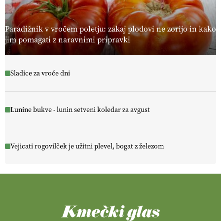
Paradižnik v vročem poletju: zakaj plodovi ne zorijo in kako
jim pomagati z naravnimi pripravki
Sladice za vroče dni
Lunine bukve - lunin setveni koledar za avgust
Vejicati rogovilček je užitni plevel, bogat z železom