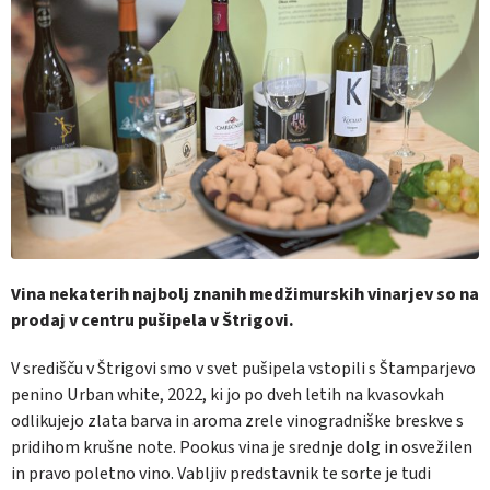
Vina nekaterih najbolj znanih medžimurskih vinarjev so na
prodaj v centru pušipela v Štrigovi.
V središču v Štrigovi smo v svet pušipela vstopili s Štamparjevo
penino Urban white, 2022, ki jo po dveh letih na kvasovkah
odlikujejo zlata barva in aroma zrele vinogradniške breskve s
pridihom krušne note. Pookus vina je srednje dolg in osvežilen
in pravo poletno vino. Vabljiv predstavnik te sorte je tudi