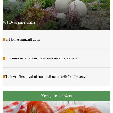
Vrt Dvorjane Hills
Vrt je naš zunanji dom
Krvomočnice za sončne in senčne kotičke vrta
Tudi vročinski val ni zaustavil nekaterih škodljivcev
Knjige in založba