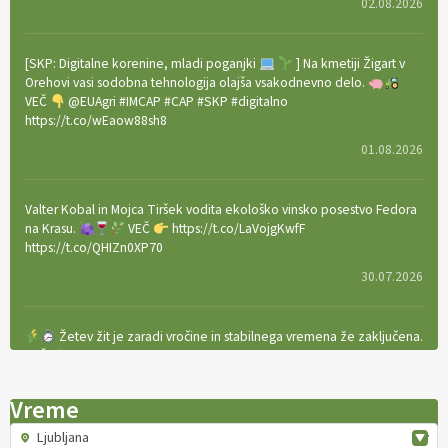
02.08.2026
[SKP: Digitalne korenine, mladi poganjki
] Na kmetiji Žigart v
Orehovi vasi sodobna tehnologija olajša vsakodnevno delo.
VEČ
@EUAgri #IMCAP #CAP #SKP #digitalno
https://t.co/wEaow88sh8
01.08.2026
Valter Kobal in Mojca Tiršek vodita ekološko vinsko posestvo Fedora
na Krasu.
VEČ
https://t.co/LaVojgKwfF
https://t.co/QHIZn0XP70
30.07.2026
Žetev žit je zaradi vročine in stabilnega vremena že zaključena.
VEČ
https://t.co/bBWaIz6Hhh https://t.co/TtKoOF5ENS
23.07.2026
Vreme
Ljubljana
[EKOloško = LOGIČNO
]
Ameriške borovnice so odlična izbira za