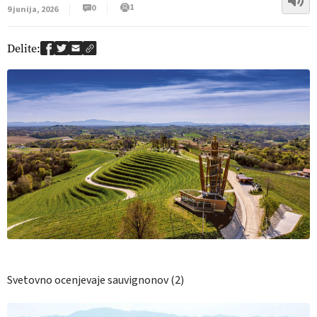
1
0
9 junija, 2026
Delite:
Svetovno ocenjevaje sauvignonov (2)