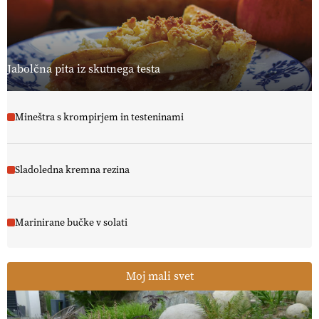
, okolje
in kakovostna jajca
. VEČ
https://t.co/PX49GVsP1M
@EUAgri #IMCAP #CAP https://t.co/a1xatzEeid
13.07.2026
Jabolčna pita iz skutnega testa
Mineštra s krompirjem in testeninami
Sladoledna kremna rezina
Marinirane bučke v solati
Moj mali svet