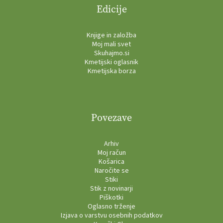
Edicije
Knjige in založba
Moj mali svet
Skuhajmo.si
Kmetijski oglasnik
Kmetijska borza
Povezave
Arhiv
Moj račun
Košarica
Naročite se
Stiki
Stik z novinarji
Piškotki
Oglasno trženje
Izjava o varstvu osebnih podatkov