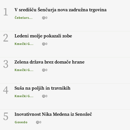
1
V središču Šenčurja nova zadružna trgovina
Čebelarstvo
0
2
Ledeni možje pokazali zobe
Kmečki Glas
0
3
Zelena država brez domače hrane
Kmečki Glas
0
4
Suša na poljih in travnikih
Kmečki Glas
0
5
Inovativnost Nika Medena iz Senožeč
Govedo
0