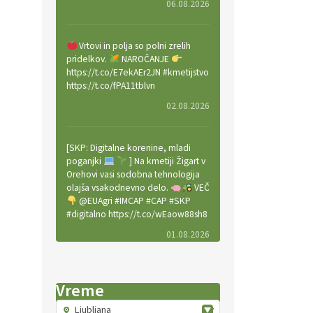
06.08.2026
Vrtovi in polja so polni zrelih
pridelkov.
NAROČANJE
https://t.co/E7ekAEr2JN #kmetijstvo
https://t.co/fPA11tblvn
02.08.2026
[SKP: Digitalne korenine, mladi
poganjki
] Na kmetiji Žigart v
Orehovi vasi sodobna tehnologija
olajša vsakodnevno delo.
VEČ
@EUAgri #IMCAP #CAP #SKP
#digitalno https://t.co/wEaow88sh8
01.08.2026
Valter Kobal in Mojca Tiršek vodita
Vreme
ekološko vinsko posestvo Fedora
na Krasu.
VEČ
Ljubljana