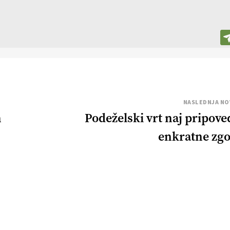
NASLEDNJA NO
h
Podeželski vrt naj pripove
enkratne zg