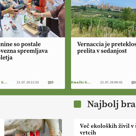
nine so postale
Vernaccia je preteklos
vezna spremljava
prelita v sedanjost
letja
Kmečki Glas
22.07.26 11:55
0
Kmečki Glas
22.07.26 09:02
Najbolj br
Več ekoloških živil v 
vrtcih