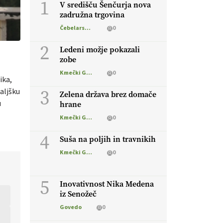
1
V središču Šenčurja nova
zadružna trgovina
Čebelarstvo
0
2
Ledeni možje pokazali
zobe
Kmečki Glas
0
nika,
3
aljšku
Zelena država brez domače
u
hrane
Kmečki Glas
0
4
Suša na poljih in travnikih
Kmečki Glas
0
5
Inovativnost Nika Medena
iz Senožeč
Govedo
0