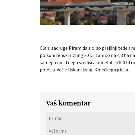
Člani zadruge Piramida z.o. so prejšnji teden n
polsuhi renski rizling 2015. Lani so na 4,8 h
samega mestnega središča pridelali 6300 litrov 
poletja. Več v tiskani izdaji Kmečkega glasa.
Vaš komentar