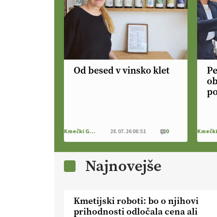
Od besed v vinsko klet
Pe
ob
po
Kmečki Glas
28.07.26 08:51
0
Najnovejše
Kmetijski roboti: bo o njihovi
prihodnosti odločala cena ali