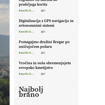
prašičjega korita
Kmečki Glas
0
Digitalizacija z GPS navigacijo in
avtonomnimi sistemi
Kmečki Glas
0
Pomagajmo družini Bregar po
uničujočem požaru
Kmečki Glas
0
Vročina in suša obremenjujeta
evropsko kmetijstvo
Kmečki Glas
0
Najbolj
brano