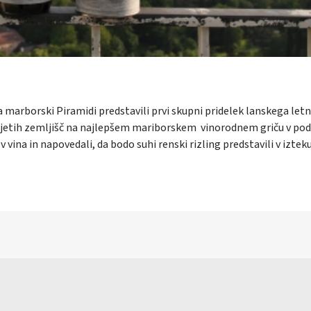
a marborski Piramidi predstavili prvi skupni pridelek lanskega let
a najetih zemljišč na najlepšem mariborskem vinorodnem griču v pod
vina in napovedali, da bodo suhi renski rizling predstavili v iztek