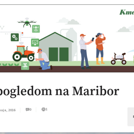
s pogledom na Maribor
1
0
maja, 2016