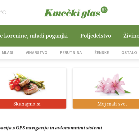
8°C
ne korenine, mladi poganjki
Poljedelstvo
Živino
jane Hills
MLADI
VINARSTVO
PERUTNINA
ŽENSKE
OSTALO
i roboti: bo o njihovi prihodnosti odločala cena ali prednosti z
o od satelita do prašičjega korita
Skuhajmo.si
Moj mali svet
zacija z GPS navigacijo in avtonomnimi sistemi
mo družini Bregar po uničujočem požaru