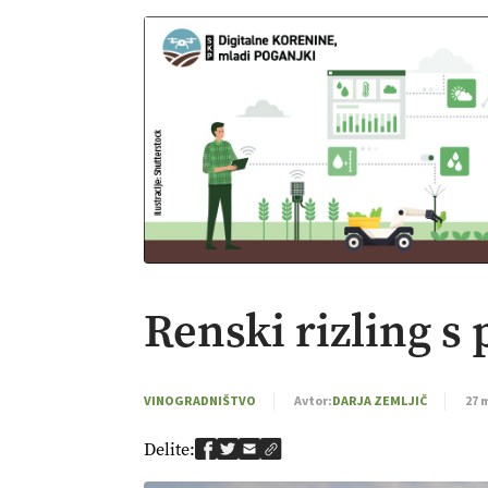
Renski rizling 
VINOGRADNIŠTVO
Avtor:
DARJA ZEMLJIČ
27 
Delite: