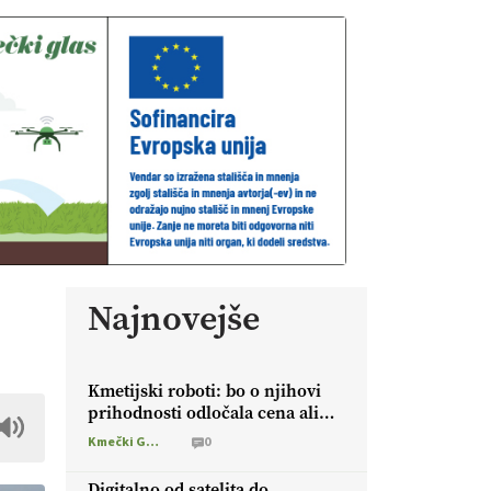
Najnovejše
Kmetijski roboti: bo o njihovi
prihodnosti odločala cena ali
prednosti za kmetijo?
Kmečki Glas
0
Digitalno od satelita do