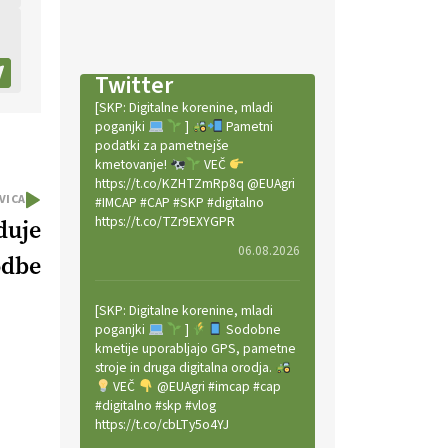
Twitter
[SKP: Digitalne korenine, mladi
poganjki
]
Pametni
podatki za pametnejše
kmetovanje!
VEČ
https://t.co/KZHTZmRp8q @EUAgri
VICA
#IMCAP #CAP #SKP #digitalno
https://t.co/TZr9EXYGPR
duje
06.08.2026
odbe
[SKP: Digitalne korenine, mladi
poganjki
]
Sodobne
kmetije uporabljajo GPS, pametne
stroje in druga digitalna orodja.
VEČ
@EUAgri #imcap #cap
#digitalno #skp #vlog
https://t.co/cbLTy5o4YJ