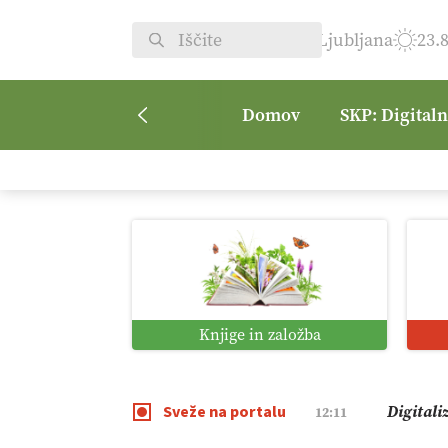
Ljubljana
23.
Domov
SKP: Digital
Vrt Dvor
08:50
Kmetijsk
07:00
Digitaln
01:38
Knjige in založba
Digitali
12:11
Sveže na portalu
Pomagaj
09:09