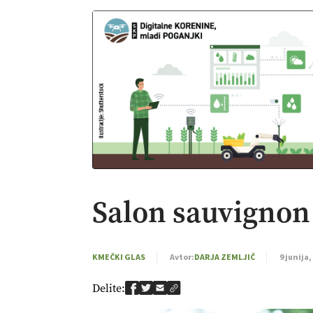
Salon sauvignon
KMEČKI GLAS
Avtor:
DARJA ZEMLJIČ
9 junija,
Delite: