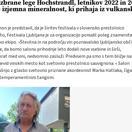
izbrane lege Hochstrandl, letnikov 2022 in 2
e izjemna mineralnost, ki prihaja iz vulkans
on je predstavil, da je širitev festivala v slovensko prestolnico
dprto, Festivala Ljubljana je za organizacijo ponudil poleg znamenit
sko ekipo. »Številna in na področju vin poznavalsko ljubljansko obč
, da bomo salonu prihodnje leto dodali nove vsebine in širši,
okrat med vini, nedvomno zasluži. Predvsem pa smo s tem bližje n
ljevid vinskih mesto kot svetovno prestolnico sauvignona. « Salon
kušnjo z glasbo svetovno priznane akordeonist Marka Hatlaka, čiga
o s temperamentnim tangom.