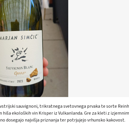
 avstrijski sauvignoni, trikratnega svetovnega prvaka te sorte Rein
 hiša ekoloških vin Krisper iz Vulkanlanda. Gre za kleti z izjemni
o dosegajo najvišja priznanja ter potrjujejo vrhunsko kakovost.