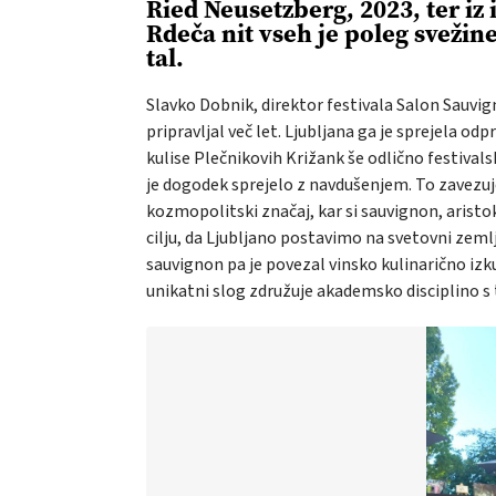
Ried Neusetzberg, 2023, ter iz 
Rdeča nit vseh je poleg svežin
tal.
Slavko Dobnik, direktor festivala Salon Sauvign
pripravljal več let. Ljubljana ga je sprejela o
kulise Plečnikovih Križank še odlično festival
je dogodek sprejelo z navdušenjem. To zavezuje
kozmopolitski značaj, kar si sauvignon, arist
cilju, da Ljubljano postavimo na svetovni zem
sauvignon pa je povezal vinsko kulinarično iz
unikatni slog združuje akademsko disciplin