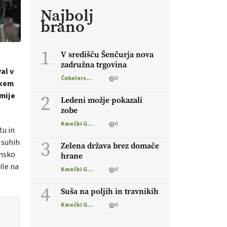
Najbolj
brano
1
V središču Šenčurja nova
zadružna trgovina
al v
Čebelarstvo
0
skem
mije
2
Ledeni možje pokazali
zobe
Kmečki Glas
0
tu in
3
 suhih
Zelena država brez domače
unsko
hrane
ile na
Kmečki Glas
0
4
Suša na poljih in travnikih
Kmečki Glas
0