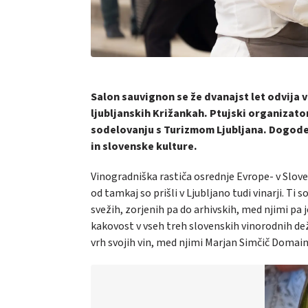
Salon sauvignon se že dvanajst let odvija 
ljubljanskih Križankah. Ptujski organizator
sodelovanju s Turizmom Ljubljana. Dogode
in slovenske kulture.
Vinogradniška rastiča osrednje Evrope- v Sloven
od tamkaj so prišli v Ljubljano tudi vinarji. Ti
svežih, zorjenih pa do arhivskih, med njimi pa j
kakovost v vseh treh slovenskih vinorodnih deže
vrh svojih vin, med njimi Marjan Simčič Domaine