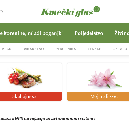
5°C
ne korenine, mladi poganjki
Poljedelstvo
Živino
jane Hills
MLADI
VINARSTVO
PERUTNINA
ŽENSKE
OSTALO
i roboti: bo o njihovi prihodnosti odločala cena ali prednosti z
o od satelita do prašičjega korita
Skuhajmo.si
Moj mali svet
zacija z GPS navigacijo in avtonomnimi sistemi
mo družini Bregar po uničujočem požaru