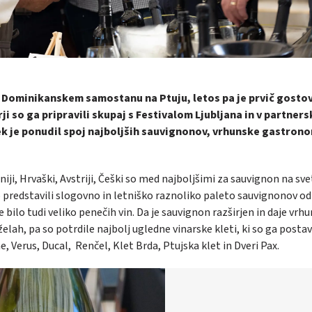
v Dominikanskem samostanu na Ptuju, letos pa je prvič gostov
ji so ga pripravili skupaj s Festivalom Ljubljana in v partner
k je ponudil spoj najboljših sauvignonov, vrhunske gastrono
iji, Hrvaški, Avstriji, Češki so med najboljšimi za sauvignon na sve
 so predstavili slogovno in letniško raznoliko paleto sauvignonov od
e bilo tudi veliko penečih vin. Da je sauvignon razširjen in daje vrh
lah, pa so potrdile najbolj ugledne vinarske kleti, ki so ga postav
, Verus, Ducal, Renčel, Klet Brda, Ptujska klet in Dveri Pax.