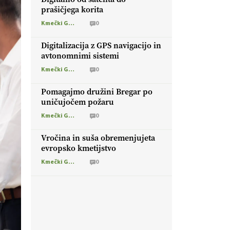
prašičjega korita
Kmečki Glas
0
Digitalizacija z GPS navigacijo in
avtonomnimi sistemi
Kmečki Glas
0
Pomagajmo družini Bregar po
uničujočem požaru
Kmečki Glas
0
Vročina in suša obremenjujeta
evropsko kmetijstvo
Kmečki Glas
0