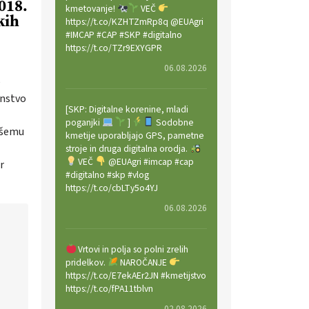
018.
kmetovanje!
VEČ
kih
https://t.co/KZHTZmRp8q @EUAgri
#IMCAP #CAP #SKP #digitalno
https://t.co/TZr9EXYGPR
06.08.2026
e
instvo
[SKP: Digitalne korenine, mladi
poganjki
]
Sodobne
ašemu
kmetije uporabljajo GPS, pametne
stroje in druga digitalna orodja.
VEČ
@EUAgri #imcap #cap
r
#digitalno #skp #vlog
https://t.co/cbLTy5o4YJ
06.08.2026
Vrtovi in polja so polni zrelih
pridelkov.
NAROČANJE
https://t.co/E7ekAEr2JN #kmetijstvo
https://t.co/fPA11tblvn
02.08.2026