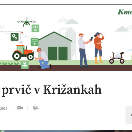
 prvič v Križankah
1
0
 2026