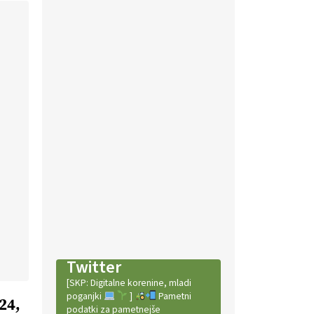
Twitter
[SKP: Digitalne korenine, mladi
poganjki
]
Pametni
24,
podatki za pametnejše