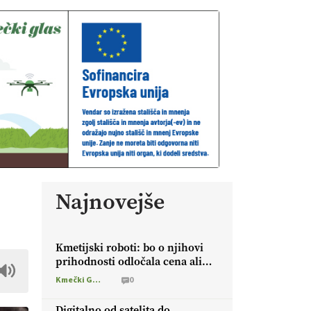
Najnovejše
Kmetijski roboti: bo o njihovi
prihodnosti odločala cena ali
prednosti za kmetijo?
Kmečki Glas
0
Digitalno od satelita do