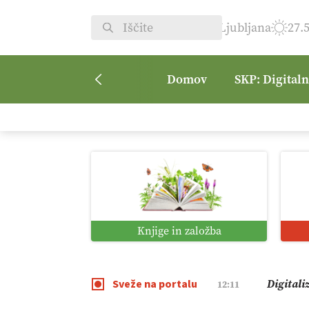
Ljubljana
27.
Domov
SKP: Digital
Vrt Dvor
08:50
Kmetijsk
07:00
Digitaln
01:38
Knjige in založba
Digitali
12:11
Sveže na portalu
Pomagaj
09:09