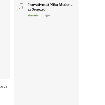
5
Inovativnost Nika Medena
iz Senožeč
Govedo
0
harda
m