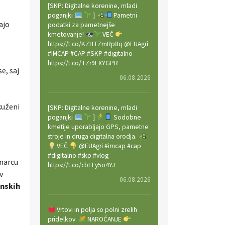
[SKP: Digitalne korenine, mladi
poganjki
]
Pametni
ajo
podatki za pametnejše
kmetovanje!
VEČ
https://t.co/KZHTZmRp8q @EUAgri
#IMCAP #CAP #SKP #digitalno
https://t.co/TZr9EXYGPR
e, saj
06.08.2026
kuženi
[SKP: Digitalne korenine, mladi
poganjki
]
Sodobne
kmetije uporabljajo GPS, pametne
stroje in druga digitalna orodja.
VEČ
@EUAgri #imcap #cap
#digitalno #skp #vlog
 marcu
https://t.co/cbLTy5o4YJ
v
06.08.2026
nskih
Vrtovi in polja so polni zrelih
pridelkov.
NAROČANJE