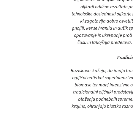
oljkarji odlične rezultate 
tehnološke doslednosti oljkarje
ki zagotavlja dobro osvetli
gnojili, ker se hranila in duši
opazovanje in ukrepanje proti 
času in takojšnja predelava. P
Tradicio
Raziskave kažejo, da imajo tradi
ogljični odtis kot superintenziv
biomase ter manj intenzivne o
tradicionalni oljčniki predst
blaženju podnebnih spremem
krajino, ohranjajo biotsko razno