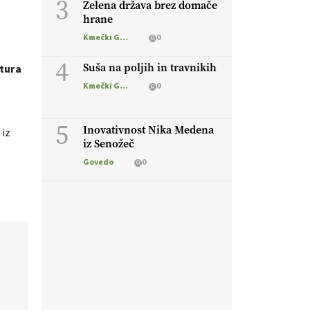
3
Zelena država brez domače
hrane
Kmečki Glas
0
4
Suša na poljih in travnikih
tura
o
Kmečki Glas
0
5
Inovativnost Nika Medena
 iz
iz Senožeč
Govedo
0