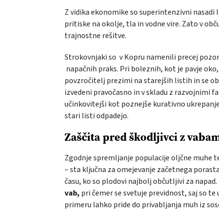
Z vidika ekonomike so superintenzivni nasadi 
pritiske na okolje, tla in vodne vire. Zato v ob
trajnostne rešitve.
Strokovnjaki so v Kopru namenili precej pozorno
napačnih praks. Pri boleznih, kot je pavje oko
povzročitelj prezimi na starejših listih in se 
izvedeni pravočasno in v skladu z razvojnimi fa
učinkovitejši kot poznejše kurativno ukrepanj
stari listi odpadejo.
Zaščita pred škodljivci z vaba
Zgodnje spremljanje populacije oljčne muhe t
– sta ključna za omejevanje začetnega porasta
času, ko so plodovi najbolj občutljivi za napa
vab,
pri čemer se svetuje previdnost, saj so t
primeru lahko pride do privabljanja muh iz sose