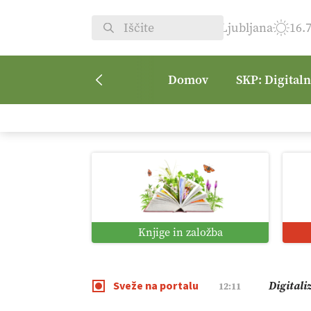
Ljubljana
16.
Domov
SKP: Digital
Vrt Dvor
08:50
Kmetijsk
07:00
Digitaln
01:38
Knjige in založba
Digitali
12:11
Sveže na portalu
Pomagaj
09:09