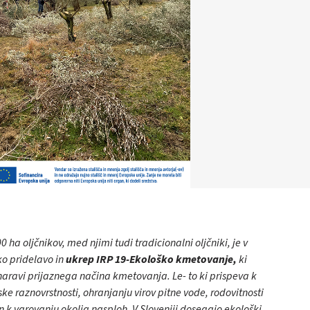
 ha oljčnikov, med njimi tudi tradicionalni oljčniki, je v
ko pridelavo in
ukrep IRP 19-Ekološko kmetovanje,
ki
naravi prijaznega načina kmetovanja. Le- to ki prispeva k
ske raznovrstnosti, ohranjanju virov pitne vode, rodovitnosti
in k varovanju okolja nasploh. V Sloveniji dosegajo ekološki