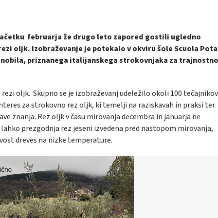
začetku februarja že drugo leto zapored gostili ugledno
zi oljk. Izobraževanje je potekalo v okviru šole
Scuola Pota
onobila, priznanega italijanskega strokovnjaka za trajnostn
 rezi oljk. Skupno se je izobraževanj udeležilo okoli 100 tečajnikov
 interes za strokovno rez oljk, ki temelji na raziskavah in praksi ter
 znanja. Rez oljk v času mirovanja decembra in januarja ne
 lahko prezgodnja rez jeseni izvedena pred nastopom mirovanja,
ivost dreves na nizke temperature.