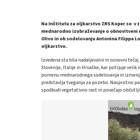
Na Inštitutu za oljkarstvo ZRS Koper so v 
mednarodno izobraževanje o obnovitveni re
Olivo
in ob sodelovanju Antonina Filippa L
oljkarstvo.
Izvedena sta bila nadaljevalni in osnovni tečaj
Slovenije, Italije in Hrvaške, kar potrjuje velik
pomenu mednarodnega sodelovanja in izmenjave
predstavlja tveganja za pozebo. Nasprotno pa
spodbudi vegetativno rast in povečajo občutlj