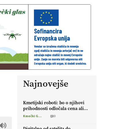
Najnovejše
Kmetijski roboti: bo o njihovi
prihodnosti odločala cena ali
prednosti za kmetijo?
Kmečki Glas
0
Digitalno od satelita do