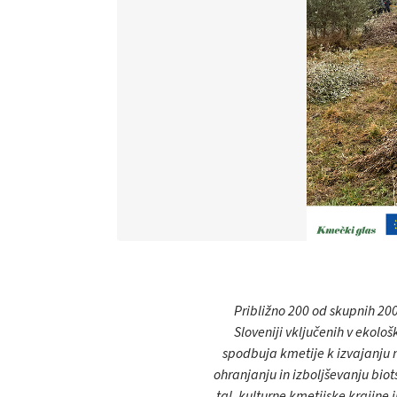
Približno 200 od skupnih 2000
Sloveniji vključenih v ekološ
spodbuja kmetije k izvajanju 
ohranjanju in izboljševanju biot
tal, kulturne kmetijske krajine 