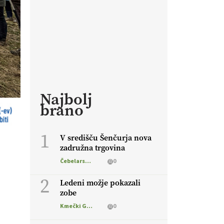
Najbolj
brano
1
V središču Šenčurja nova
zadružna trgovina
Čebelarstvo
0
2
Ledeni možje pokazali
zobe
Kmečki Glas
0