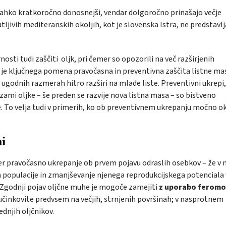
lahko kratkoročno donosnejši, vendar dolgoročno prinašajo večje
čutljivih mediteranskih okoljih, kot je slovenska Istra, ne predstavlj
sti tudi zaščiti oljk, pri čemer so opozorili na več razširjenih
, je ključnega pomena pravočasna in preventivna zaščita listne mas
ob ugodnih razmerah hitro razširi na mlade liste. Preventivni ukrepi,
zami oljke – še preden se razvije nova listna masa – so bistveno
e. To velja tudi v primerih, ko ob preventivnem ukrepanju močno o
mi
er pravočasno ukrepanje ob prvem pojavu odraslih osebkov – že v
 populacije in zmanjševanje njenega reprodukcijskega potenciala 
d. Zgodnji pojav oljčne muhe je mogoče zamejiti
z uporabo feromo
e učinkovite predvsem na večjih, strnjenih površinah; v nasprotnem
dnjih oljčnikov.