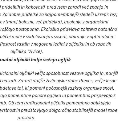
pri pridelkih in kakovosti predvsem zaradi več znanja in
v. Za dobre pridelke so najpomembnejši sledeči ukrepi: rez,
tev (manj bolezni, več pridelka), gnojenje z organskimi
k sproščajo postopoma. Ekološka pridelava zahteva natančno
oljčni muhi v sodelovanju s sosedi, obiranje v optimalnem
estrost rastlin v negovani ledini v oljčniku in ob robovih
oljčnika (živice).
nalni oljčniki bolje vežejo ogljik
cionalni oljčniki večjo sposobnost vezave ogljika in manjši
ni nasadi. Zaradi daljše življenjske dobe dreves, večje lesne
bdelave tal, ki pomeni počasnejši razkroj organske snovi,
avljajo pomembne ponore ogljika in pomembno prispevajo k
b. Ob tem tradicionalni oljčniki pomembno oblikujejo
vrstnost in predstavljajo dolgoročno stabilnejši model rabe
prostora.