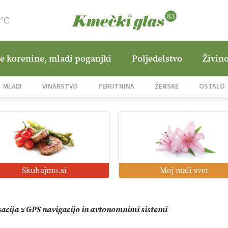
7°C
ne korenine, mladi poganjki
Poljedelstvo
Živino
jane Hills
MLADI
VINARSTVO
PERUTNINA
ŽENSKE
OSTALO
i roboti: bo o njihovi prihodnosti odločala cena ali prednosti z
o od satelita do prašičjega korita
Skuhajmo.si
Moj mali svet
zacija z GPS navigacijo in avtonomnimi sistemi
mo družini Bregar po uničujočem požaru