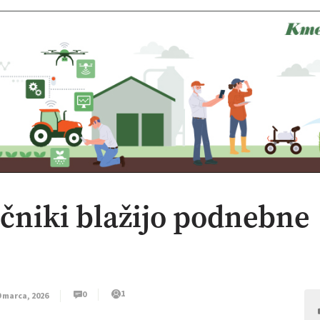
jčniki blažijo podnebne
1
0
9 marca, 2026