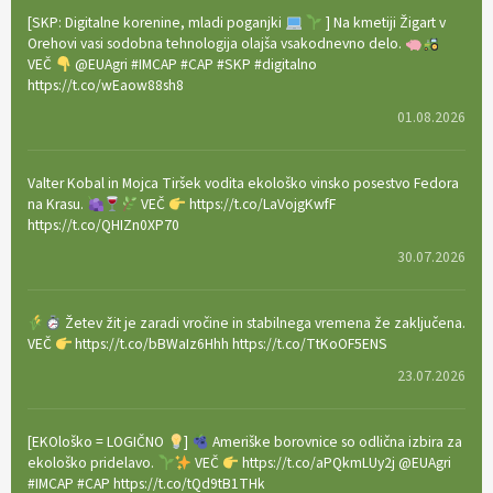
[SKP: Digitalne korenine, mladi poganjki
] Na kmetiji Žigart v
Orehovi vasi sodobna tehnologija olajša vsakodnevno delo.
VEČ
@EUAgri #IMCAP #CAP #SKP #digitalno
https://t.co/wEaow88sh8
01.08.2026
Valter Kobal in Mojca Tiršek vodita ekološko vinsko posestvo Fedora
na Krasu.
VEČ
https://t.co/LaVojgKwfF
https://t.co/QHIZn0XP70
30.07.2026
Žetev žit je zaradi vročine in stabilnega vremena že zaključena.
VEČ
https://t.co/bBWaIz6Hhh https://t.co/TtKoOF5ENS
23.07.2026
[EKOloško = LOGIČNO
]
Ameriške borovnice so odlična izbira za
ekološko pridelavo.
VEČ
https://t.co/aPQkmLUy2j @EUAgri
#IMCAP #CAP https://t.co/tQd9tB1THk