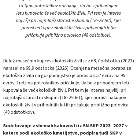
Tretjina potrošnikov pričakuje, da bo v prihodnjem
letu kupovala še več ekoloških živil. Pri tem je interes
najvišji pri najmlajši starostni skupini (18–29 let), kjer
porast nakupov ekoloških živil v prihodnjih letih
pričakuje približno polovica (48 odstotkov).
Delež mesečnih kupcev ekoloških živil je z 68,7 odstotka (2021)
narasel na 69,9 odstotka (2026). Ocenjena mesečna poraba za
ekološka živila na gospodinjstvo je porasla s 57 evrov na 95
evrov. Tretjina potrošnikov pričakuje, da bo v prihodnjem letu
kupovala še več ekoloških živil. Pri tem je interes najvišji pri
najmlajši starostni skupini (18–29 let), kjer porast nakupov
ekoloških živil v prihodnjih letih pričakuje približno polovica
(48 odstotkov).
Sodelovanje v shemah kakovosti iz SN SKP 2023–2027 v
katero sodi ekološko kmetijstvo, podpira tudi SKP v