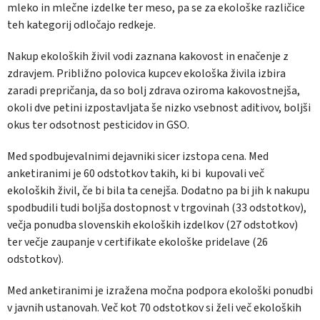
mleko in mlečne izdelke ter meso, pa se za ekološke različice
teh kategorij odločajo redkeje.
Nakup ekoloških živil vodi zaznana kakovost in enačenje z
zdravjem. Približno polovica kupcev ekološka živila izbira
zaradi prepričanja, da so bolj zdrava oziroma kakovostnejša,
okoli dve petini izpostavljata še nizko vsebnost aditivov, boljši
okus ter odsotnost pesticidov in GSO.
Med spodbujevalnimi dejavniki sicer izstopa cena. Med
anketiranimi je 60 odstotkov takih, ki bi kupovali več
ekoloških živil, če bi bila ta cenejša. Dodatno pa bi jih k nakupu
spodbudili tudi boljša dostopnost v trgovinah (33 odstotkov),
večja ponudba slovenskih ekoloških izdelkov (27 odstotkov)
ter večje zaupanje v certifikate ekološke pridelave (26
odstotkov).
Med anketiranimi je izražena močna podpora ekološki ponudbi
v javnih ustanovah. Več kot 70 odstotkov si želi več ekoloških