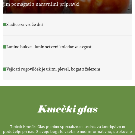
jim pomagati z naravnimi pripravki
Sladice za vroče dni
Lunine bukve - lunin setveni koledar za avgust
Vejicati rogovilček je užitni plevel, bogat z železom
Tednik Kmečki Glas je edini specializirani tednik za kmetijstvo in
podeželje pri nas. S svojo bogato vsebino nudi informativno, strokovno