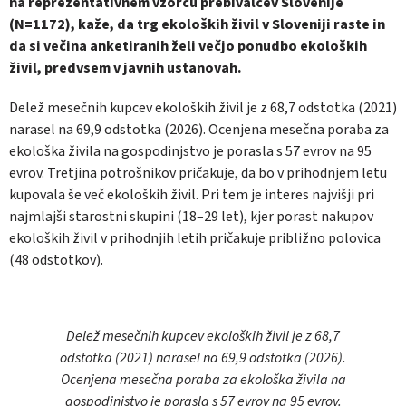
na reprezentativnem vzorcu prebivalcev Slovenije
(N=1172), kaže, da trg ekoloških živil v Sloveniji raste in
da si večina anketiranih želi večjo ponudbo ekoloških
živil, predvsem v javnih ustanovah.
Delež mesečnih kupcev ekoloških živil je z 68,7 odstotka (2021)
narasel na 69,9 odstotka (2026). Ocenjena mesečna poraba za
ekološka živila na gospodinjstvo je porasla s 57 evrov na 95
evrov. Tretjina potrošnikov pričakuje, da bo v prihodnjem letu
kupovala še več ekoloških živil. Pri tem je interes najvišji pri
najmlajši starostni skupini (18–29 let), kjer porast nakupov
ekoloških živil v prihodnjih letih pričakuje približno polovica
(48 odstotkov).
Delež mesečnih kupcev ekoloških živil je z 68,7
odstotka (2021) narasel na 69,9 odstotka (2026).
Ocenjena mesečna poraba za ekološka živila na
gospodinjstvo je porasla s 57 evrov na 95 evrov.