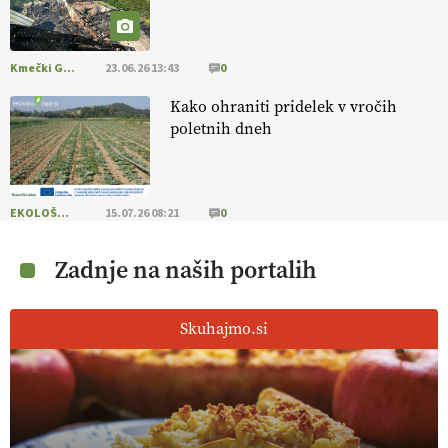
Kmečki Glas
23.06.26 13:43
0
Kako ohraniti pridelek v vročih
poletnih dneh
EKOLOŠKO LOGIČNO
15.07.26 08:21
0
Zadnje na naših portalih
Skuhajmo.si