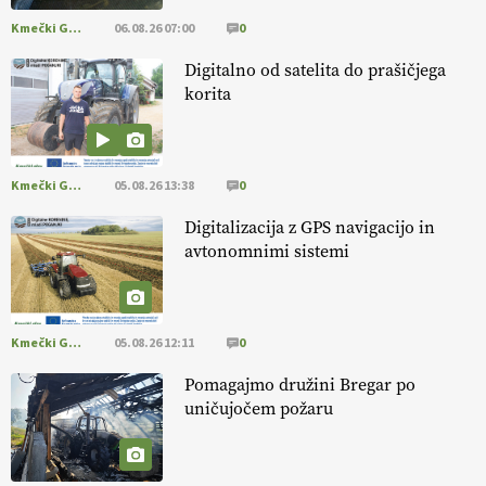
#IMCAP #CAP https://t.co/xp1oihBDaJ
Kmečki Glas
06.08.26 07:00
0
13.07.2026
Digitalno od satelita do prašičjega
korita
[EKOloško = LOGIČNO
]
Ekološka vina so vse bolj iskana doma in
v tujini
. Zato je ekološka pridelava odlična priložnost za slovenske
vinarje
. VEČ
https://t.co/XAe9EbeAbK @EUAgri #IMCAP #CAP
https://t.co/01qpoeLyNP
Kmečki Glas
05.08.26 13:38
0
13.07.2026
Digitalizacija z GPS navigacijo in
avtonomnimi sistemi
[EKOloško = LOGIČNO
] Mladi
so ključni za prihodnost
kmetijstva in uspešno prenovo kmetij
. VEČ
https://t.co/RRn8unbwXp @EUAgri #IMCAP #CAP
https://t.co/mnLHFv2VuP
Kmečki Glas
05.08.26 12:11
0
13.07.2026
Pomagajmo družini Bregar po
uničujočem požaru
[EKOloško = LOGIČNO
]
Ekološka reja kokoši skrbi za živali
, okolje
in kakovostna jajca
. VEČ
https://t.co/PX49GVsP1M
@EUAgri #IMCAP #CAP https://t.co/a1xatzEeid