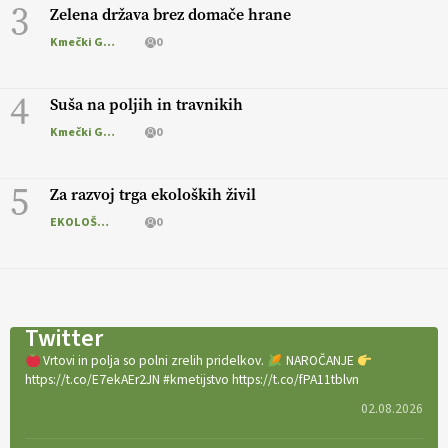
3
Zelena država brez domače hrane
Kmečki Glas
0
4
Suša na poljih in travnikih
Kmečki Glas
0
5
Za razvoj trga ekoloških živil
EKOLOŠKO LOGIČNO
0
Twitter
Vrtovi in polja so polni zrelih pridelkov.
NAROČANJE
https://t.co/E7ekAEr2JN #kmetijstvo https://t.co/fPA11tblvn
02.08.2026