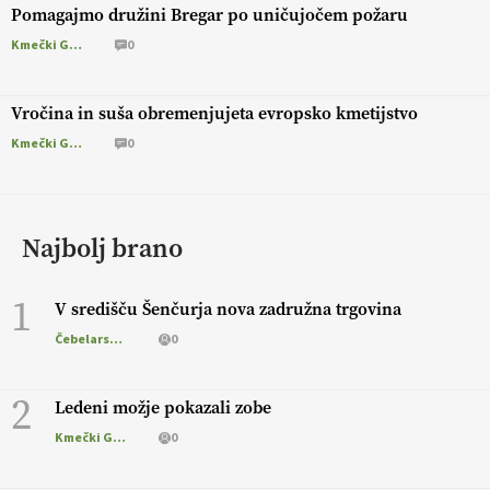
Pomagajmo družini Bregar po uničujočem požaru
Kmečki Glas
0
Vročina in suša obremenjujeta evropsko kmetijstvo
Kmečki Glas
0
Najbolj brano
1
V središču Šenčurja nova zadružna trgovina
Čebelarstvo
0
2
Ledeni možje pokazali zobe
Kmečki Glas
0