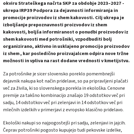
okviru Strateškega načrta SKP za obdobje 2023–2027 -
ukrepa IRP39 Podpora za dejavnosti informiranja in
promocije proizvodov iz shem kakovosti. Cilj ukrepa je
izboljšanje prepoznavnosti proizvodov iz shem
kakovosti, boljša informiranost o ponudbi proizvodov iz
shem kakovosti med potrošniki, vzpodbuditi bolj
organizirano, aktivno in usklajeno promocijo proizvodov
iz shem , kar posledično proizvajalcem odpira nove tržne
možnosti in vpliva na rast dodane vrednosti v kmetijstvu.
Za potrošnike je sicer slovensko poreklo pomembnejši
dejavnik nakupa kot način pridelave, so pa pripravljeni plačati
več za živila, ki so slovenskega porekla in ekološka. Cenovne
premije za takšno kombinacijo znašajo 19 odstotkov več pri
sadju, 14 odstotkov več pri zelenjavi in 14 odstotkov več pri
mlečnih izdelkih v primerjavi z evropsko klasično pridelavo.
Ekološki nakupi so najpogostejši pri sadju, zelenjavi in jajcih.
Čeprav potrošniki pogosto kupujejo tudi pekovske izdelke,