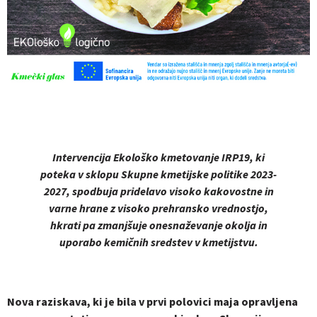
Intervencija Ekološko kmetovanje IRP19, ki
poteka v sklopu Skupne kmetijske politike 2023-
2027, spodbuja pridelavo visoko kakovostne in
varne hrane z visoko prehransko vrednostjo,
hkrati pa zmanjšuje onesnaževanje okolja in
uporabo kemičnih sredstev v kmetijstvu.
Nova raziskava, ki je bila v prvi polovici maja opravljena