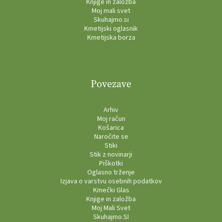
Knjige in založba
Moj mali svet
Skuhajmo.si
Kmetijski oglasnik
Kmetijska borza
Povezave
Arhiv
Moj račun
Košarica
Naročite se
Stiki
Stik z novinarji
Piškotki
Oglasno trženje
Izjava o varstvu osebnih podatkov
Kmečki Glas
Knjige in založba
Moj Mali Svet
Skuhajmo.SI