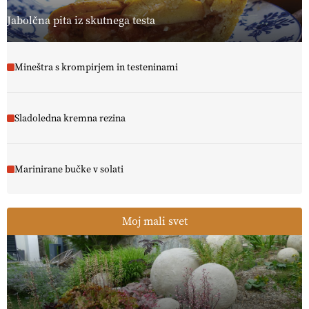
Jabolčna pita iz skutnega testa
Mineštra s krompirjem in testeninami
Sladoledna kremna rezina
Marinirane bučke v solati
Moj mali svet