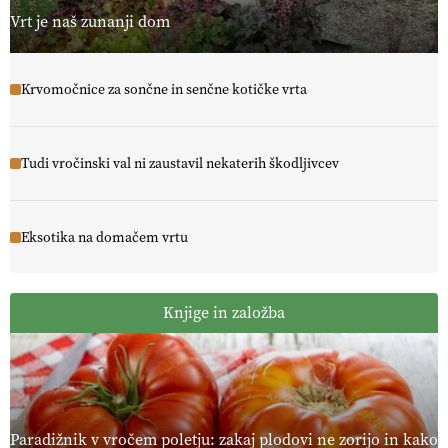
Vrt je naš zunanji dom
Krvomočnice za sončne in senčne kotičke vrta
Tudi vročinski val ni zaustavil nekaterih škodljivcev
Eksotika na domačem vrtu
Knjige in založba
Paradižnik v vročem poletju: zakaj plodovi ne zorijo in kako