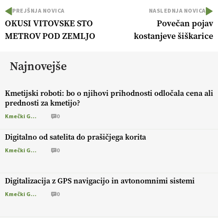
PREJŠNJA NOVICA
NASLEDNJA NOVICA
OKUSI VITOVSKE STO
Povečan pojav
METROV POD ZEMLJO
kostanjeve šiškarice
Najnovejše
Kmetijski roboti: bo o njihovi prihodnosti odločala cena ali
prednosti za kmetijo?
Kmečki Glas
0
Digitalno od satelita do prašičjega korita
Kmečki Glas
0
Digitalizacija z GPS navigacijo in avtonomnimi sistemi
Kmečki Glas
0