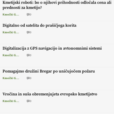
Kmetijski roboti: bo o njihovi prihodnosti odločala cena ali
prednosti za kmetijo?
Kmečki Glas
0
Digitalno od satelita do prašičjega korita
Kmečki Glas
0
Digitalizacija z GPS navigacijo in avtonomnimi sistemi
Kmečki Glas
0
Pomagajmo družini Bregar po uničujočem požaru
Kmečki Glas
0
Vročina in suša obremenjujeta evropsko kmetijstvo
Kmečki Glas
0