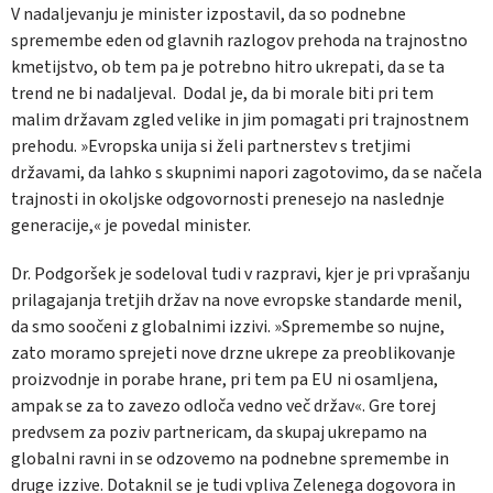
V nadaljevanju je minister izpostavil, da so podnebne
spremembe eden od glavnih razlogov prehoda na trajnostno
kmetijstvo, ob tem pa je potrebno hitro ukrepati, da se ta
trend ne bi nadaljeval. Dodal je, da bi morale biti pri tem
malim državam zgled velike in jim pomagati pri trajnostnem
prehodu. »Evropska unija si želi partnerstev s tretjimi
državami, da lahko s skupnimi napori zagotovimo, da se načela
trajnosti in okoljske odgovornosti prenesejo na naslednje
generacije,« je povedal minister.
Dr. Podgoršek je sodeloval tudi v razpravi, kjer je pri vprašanju
prilagajanja tretjih držav na nove evropske standarde menil,
da smo soočeni z globalnimi izzivi. »Spremembe so nujne,
zato moramo sprejeti nove drzne ukrepe za preoblikovanje
proizvodnje in porabe hrane, pri tem pa EU ni osamljena,
ampak se za to zavezo odloča vedno več držav«. Gre torej
predvsem za poziv partnericam, da skupaj ukrepamo na
globalni ravni in se odzovemo na podnebne spremembe in
druge izzive. Dotaknil se je tudi vpliva Zelenega dogovora in