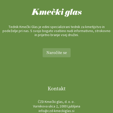
Tednik Kmečki Glas je edini specializirani tednik za kmetijstvo in
podeželje pri nas. S svojo bogato vsebino nudi informativno, strokovno
in prijetno branje vsej družini.
Naročite se
Kontakt
ČZD Kmečki glas, d. o. o .
Vurnikova ulica 2, 1000 Ljubljana
info@czd-kmeckiglas.si