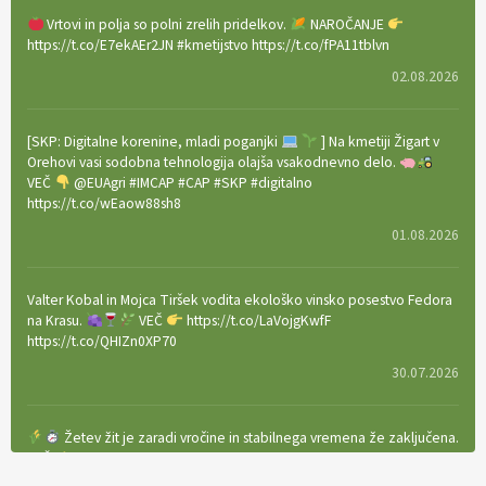
Vrtovi in polja so polni zrelih pridelkov.
NAROČANJE
https://t.co/E7ekAEr2JN #kmetijstvo https://t.co/fPA11tblvn
02.08.2026
[SKP: Digitalne korenine, mladi poganjki
] Na kmetiji Žigart v
Orehovi vasi sodobna tehnologija olajša vsakodnevno delo.
VEČ
@EUAgri #IMCAP #CAP #SKP #digitalno
https://t.co/wEaow88sh8
01.08.2026
Valter Kobal in Mojca Tiršek vodita ekološko vinsko posestvo Fedora
na Krasu.
VEČ
https://t.co/LaVojgKwfF
https://t.co/QHIZn0XP70
30.07.2026
Žetev žit je zaradi vročine in stabilnega vremena že zaključena.
VEČ
https://t.co/bBWaIz6Hhh https://t.co/TtKoOF5ENS