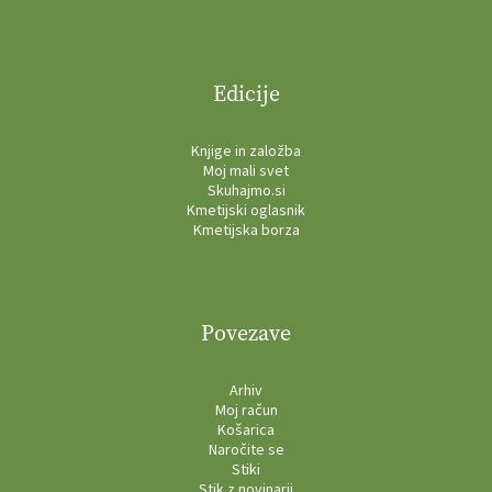
Edicije
Knjige in založba
Moj mali svet
Skuhajmo.si
Kmetijski oglasnik
Kmetijska borza
Povezave
Arhiv
Moj račun
Košarica
Naročite se
Stiki
Stik z novinarji