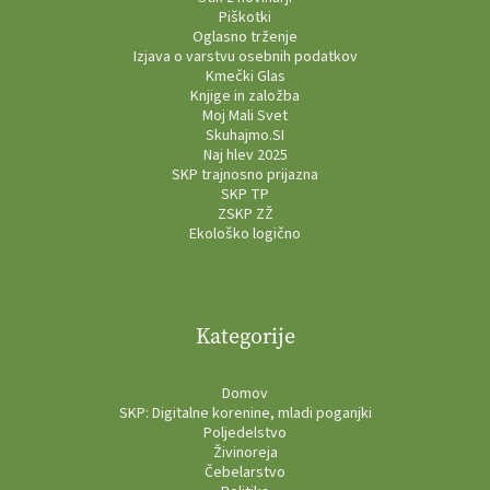
Piškotki
Oglasno trženje
Izjava o varstvu osebnih podatkov
Kmečki Glas
Knjige in založba
Moj Mali Svet
Skuhajmo.SI
Naj hlev 2025
SKP trajnosno prijazna
SKP TP
ZSKP ZŽ
Ekološko logično
Kategorije
Domov
SKP: Digitalne korenine, mladi poganjki
Poljedelstvo
Živinoreja
Čebelarstvo