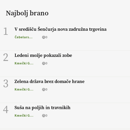
Najbolj brano
1
V središču Šenčurja nova zadružna trgovina
Čebelarstvo
0
2
Ledeni možje pokazali zobe
Kmečki Glas
0
3
Zelena država brez domače hrane
Kmečki Glas
0
4
Suša na poljih in travnikih
Kmečki Glas
0