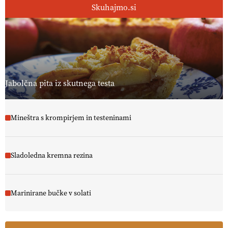
Skuhajmo.si
[EKOloško = LOGIČNO
]
Ekološka reja kokoši skrbi za živali
, okolje
in kakovostna jajca
. VEČ
https://t.co/PX49GVsP1M
@EUAgri #IMCAP #CAP https://t.co/a1xatzEeid
13.07.2026
Jabolčna pita iz skutnega testa
Mineštra s krompirjem in testeninami
Sladoledna kremna rezina
Marinirane bučke v solati