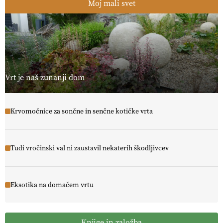
Moj mali svet
Vrt je naš zunanji dom
Krvomočnice za sončne in senčne kotičke vrta
Tudi vročinski val ni zaustavil nekaterih škodljivcev
Eksotika na domačem vrtu
Knjige in založba