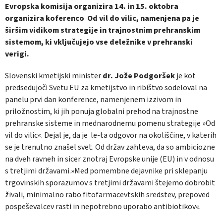
Evropska komisija organizira 14. in 15. oktobra
organizira koferenco Od vil do vilic, namenjena pa je
širšim vidikom strategije in trajnostnim prehranskim
sistemom, ki vključujejo vse deležnike v prehranski
verigi.
Slovenski kmetijski minister
dr. Jože Podgoršek
je kot
predsedujoči Svetu EU za kmetijstvo in ribištvo sodeloval na
panelu prvi dan konference, namenjenem izzivom in
priložnostim, ki jih ponuja globalni prehod na trajnostne
prehranske sisteme in mednarodnemu pomenu strategije »Od
vil do vilic«. Dejal je, da je le-ta odgovor na okoliščine, v katerih
se je trenutno znašel svet. Od držav zahteva, da so ambiciozne
na dveh ravneh in sicer znotraj Evropske unije (EU) in v odnosu
s tretjimi državami.»Med pomembne dejavnike pri sklepanju
trgovinskih sporazumov s tretjimi državami štejemo dobrobit
živali, minimalno rabo fitofarmacevtskih sredstev, prepoved
pospeševalcev rasti in nepotrebno uporabo antibiotikov«.