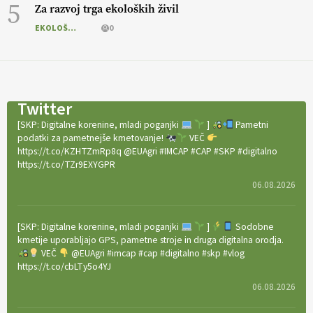
5
Za razvoj trga ekoloških živil
EKOLOŠKO LOGIČNO
0
Twitter
[SKP: Digitalne korenine, mladi poganjki
]
Pametni
podatki za pametnejše kmetovanje!
VEČ
https://t.co/KZHTZmRp8q @EUAgri #IMCAP #CAP #SKP #digitalno
https://t.co/TZr9EXYGPR
06.08.2026
[SKP: Digitalne korenine, mladi poganjki
]
Sodobne
kmetije uporabljajo GPS, pametne stroje in druga digitalna orodja.
VEČ
@EUAgri #imcap #cap #digitalno #skp #vlog
https://t.co/cbLTy5o4YJ
06.08.2026