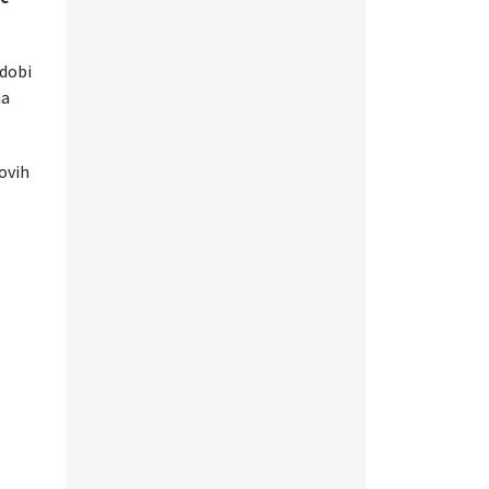
 dobi
na
novih