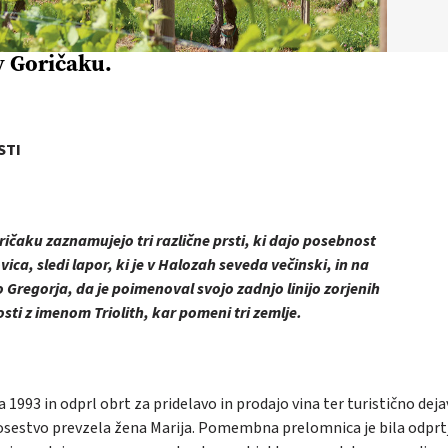
v Goričaku.
STI
ičaku zaznamujejo tri različne prsti, ki dajo posebnost
vica, sledi lapor, ki je v Halozah seveda večinski, in na
 Gregorja, da je poimenoval svojo zadnjo linijo zorjenih
sti z imenom Triolith, kar pomeni tri zemlje.
 1993 in odprl obrt za pridelavo in prodajo vina ter turistično dej
posestvo prevzela žena Marija. Pomembna prelomnica je bila odprt