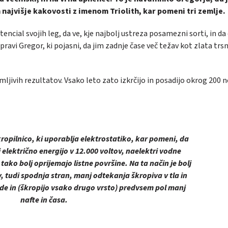
 najvišje kakovosti z imenom Triolith, kar pomeni tri zemlje.
cial svojih leg, da ve, kje najbolj ustreza posamezni sorti, in da
avi Gregor, ki pojasni, da jim zadnje čase več težav kot zlata trs
emljivih rezultatov. Vsako leto zato izkrčijo in posadijo okrog 200 
kropilnico, ki uporablja elektrostatiko, kar pomeni, da
 električno energijo v 12.000 voltov, naelektri vodne
 tako bolj oprijemajo listne površine. Na ta način je bolj
 tudi spodnja stran, manj odtekanja škropiva v tla in
de in (škropijo vsako drugo vrsto) predvsem pol manj
nafte in časa.