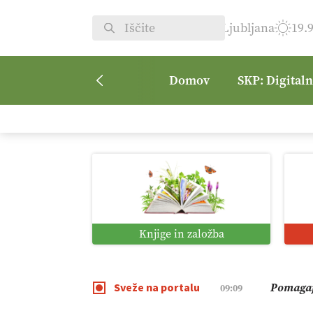
Ljubljana
19.
Domov
SKP: Digital
Vrt Dvor
08:50
Kmetijsk
07:00
Digitaln
01:38
Knjige in založba
Digitali
12:11
Sveže na portalu
Pomagaj
09:09