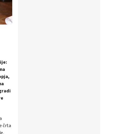
ije:
ena
opja,
na
gradi
re
a
e črta
e.