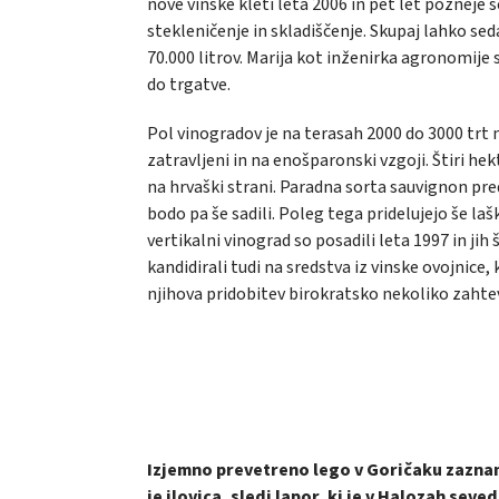
nove vinske kleti leta 2006 in pet let pozneje
stekleničenje in skladiščenje. Skupaj lahko seda
70.000 litrov. Marija kot inženirka agronomije s
do trgatve.
Pol vinogradov je na terasah 2000 do 3000 trt n
zatravljeni in na enošparonski vzgoji. Štiri he
na hrvaški strani. Paradna sorta sauvignon preds
bodo pa še sadili. Poleg tega pridelujejo še laš
vertikalni vinograd so posadili leta 1997 in jih 
kandidirali tudi na sredstva iz vinske ovojnice,
njihova pridobitev birokratsko nekoliko zaht
Izjemno prevetreno lego v Goričaku zaznamu
je ilovica, sledi lapor, ki je v Halozah sev