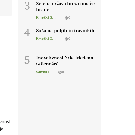
3
Zelena država brez domače
hrane
Kmečki Glas
0
4
Suša na poljih in travnikih
Kmečki Glas
0
5
Inovativnost Nika Medena
iz Senožeč
Govedo
0
avnost
je