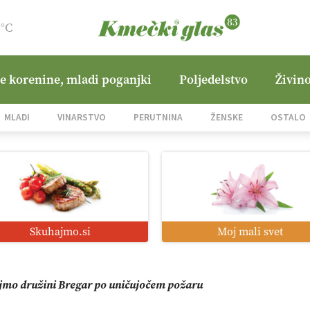
9°C
ne korenine, mladi poganjki
Poljedelstvo
Živino
jane Hills
MLADI
VINARSTVO
PERUTNINA
ŽENSKE
OSTALO
i roboti: bo o njihovi prihodnosti odločala cena ali prednosti z
o od satelita do prašičjega korita
Skuhajmo.si
Moj mali svet
zacija z GPS navigacijo in avtonomnimi sistemi
mo družini Bregar po uničujočem požaru