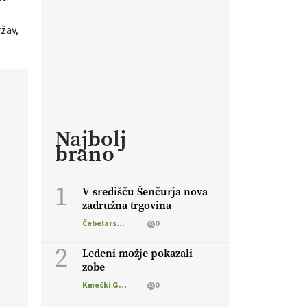
ržav,
Najbolj
brano
1
V središču Šenčurja nova
zadružna trgovina
Čebelarstvo
0
2
Ledeni možje pokazali
zobe
Kmečki Glas
0