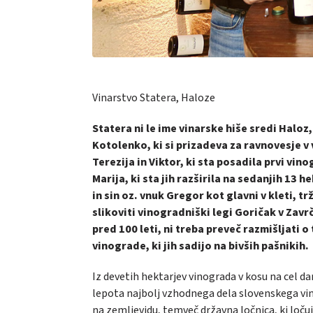
Vinarstvo Statera, Haloze
Statera ni le ime vinarske hiše sredi Halo
Kotolenko, ki si prizadeva za ravnovesje v 
Terezija in Viktor, ki sta posadila prvi vin
Marija, ki sta jih razširila na sedanjih 13
in sin oz. vnuk Gregor kot glavni v kleti, 
slikoviti vinogradniški legi Goričak v Zavr
pred 100 leti, ni treba preveč razmišljati o
vinograde, ki jih sadijo na bivših pašnikih.
Iz devetih hektarjev vinograda v kosu na cel d
lepota najbolj vzhodnega dela slovenskega vin
na zemljevidu, temveč državna ločnica, ki loču