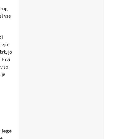
krog
el vse
ti
jejo
rt, jo
 Prvi
ov so
 je
u lege
je