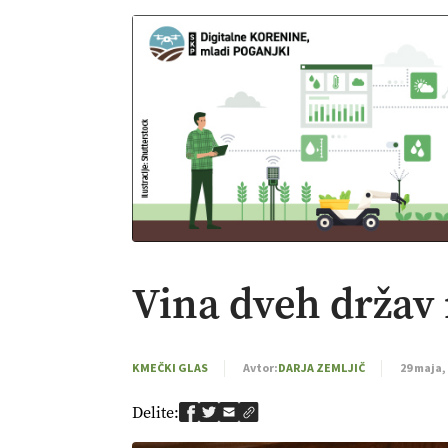
Vina dveh držav 
KMEČKI GLAS
Avtor:
DARJA ZEMLJIČ
29 maja,
Delite: