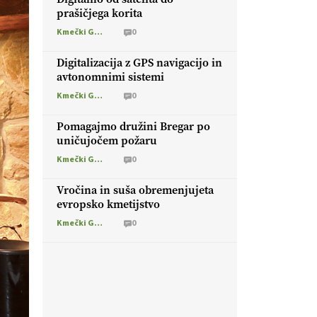
prašičjega korita
Kmečki Glas
0
Digitalizacija z GPS navigacijo in
avtonomnimi sistemi
Kmečki Glas
0
Pomagajmo družini Bregar po
uničujočem požaru
Kmečki Glas
0
Vročina in suša obremenjujeta
evropsko kmetijstvo
Kmečki Glas
0