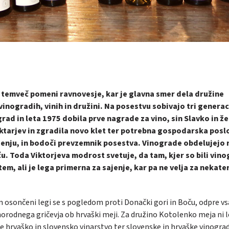
z, temveč pomeni ravnovesje, kar je glavna smer dela družine
vinogradih, vinih in družini. Na posestvu sobivajo tri generac
ograd in leta 1975 dobila prve nagrade za vino, sin Slavko in ž
 hektarjev in zgradila novo klet ter potrebna gospodarska posl
trženju, in bodoči prevzemnik posestva. Vinograde obdelujejo 
ču. Toda Viktorjeva modrost svetuje, da tam, kjer so bili vino
 tem, ali je lega primerna za sajenje, kar pa ne velja za nekate
an osončeni legi se s pogledom proti Donački gori in Boču, odpre vs
orodnega gričevja ob hrvaški meji. Za družino Kotolenko meja ni l
je hrvaško in slovensko vinarstvo ter slovenske in hrvaške vinograd