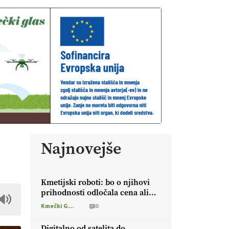
Najnovejše
Kmetijski roboti: bo o njihovi
prihodnosti odločala cena ali
prednosti za kmetijo?
Kmečki Glas
0
Digitalno od satelita do