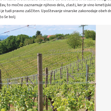
držav, to močno zaznamuje njihovo delo, zlasti, ker je vino kmetijski
ki je tudi pravno zaščiten. Upoštevanje vinarske zakonodaje obeh d
to še bolj