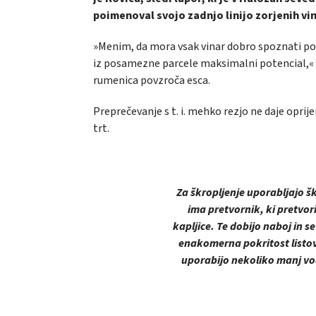
poimenoval svojo zadnjo linijo zorjenih vin
»Menim, da mora vsak vinar dobro spoznati poten
iz posamezne parcele maksimalni potencial,« pr
rumenica povzroča esca.
Preprečevanje s t. i. mehko rezjo ne daje oprij
trt.
Za škropljenje uporabljajo š
ima pretvornik, ki pretvori
kapljice. Te dobijo naboj in se
enakomerna pokritost listov,
uporabijo nekoliko manj vo