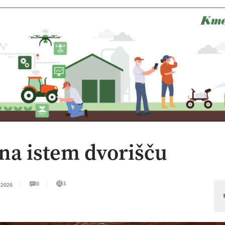
na istem dvorišču
1
0
 2026