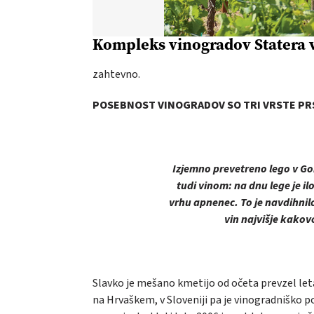
Kompleks vinogradov Statera 
zahtevno.
POSEBNOST VINOGRADOV SO TRI VRSTE PR
Izjemno prevetreno lego v Gor
tudi vinom: na dnu lege je ilo
vrhu apnenec. To je navdihnilo
vin najvišje kakovo
Slavko je mešano kmetijo od očeta prevzel leta
na Hrvaškem, v Sloveniji pa je vinogradniško 