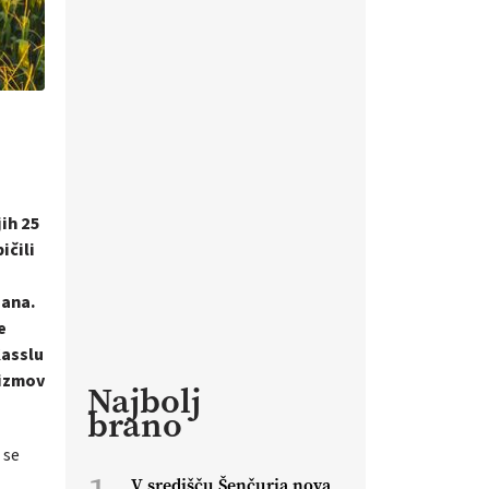
ih 25
ičili
dana.
e
Kasslu
nizmov
Najbolj
brano
 se
V središču Šenčurja nova