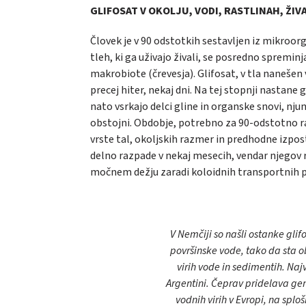
GLIFOSAT V OKOLJU, VODI, RASTLINAH, ŽIVA
Človek je v 90 odstotkih sestavljen iz mikroorg
tleh, ki ga uživajo živali, se posredno spremi
makrobiote (črevesja). Glifosat, v tla nanešen 
precej hiter, nekaj dni. Na tej stopnji nastan
nato vsrkajo delci gline in organske snovi, nju
obstojni. Obdobje, potrebno za 90-odstotno raz
vrste tal, okoljskih razmer in predhodne izpo
delno razpade v nekaj mesecih, vendar njegov 
močnem dežju zaradi koloidnih transportnih p
V Nemčiji so našli ostanke glif
površinske vode, tako da sta ob
virih vode in sedimentih. Naj
Argentini. Čeprav pridelava gens
vodnih virih v Evropi, na splošn