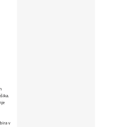
h
šika.
nje
bira v