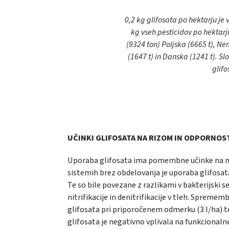
0,2 kg glifosata po hektarju je
kg vseh pesticidov po hektarj
(9324 ton) Poljska (6665 t), Nem
(1647 t) in Danska (1241 t). S
glifo
UČINKI GLIFOSATA NA RIZOM IN ODPORNOS
Uporaba glifosata ima pomembne učinke na mikr
sistemih brez obdelovanja je uporaba glifosat
Te so bile povezane z razlikami v bakterijski 
nitrifikacije in denitrifikacije v tleh. Spreme
glifosata pri priporočenem odmerku (3 l/ha) t
glifosata je negativno vplivala na funkcionalne 