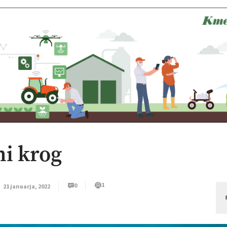
ni krog
1
0
21 januarja, 2022