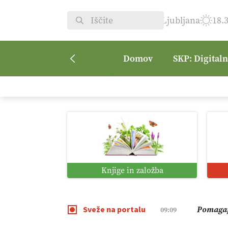
Ljubljana
18.
Domov
SKP: Digital
Kmetijsk
07:00
Digitaln
01:38
Digitali
12:11
Knjige in založba
Pomagaj
09:09
Sveže na portalu
Vročina 
08:45