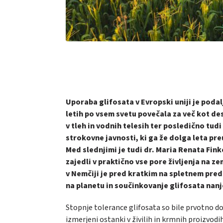
Uporaba glifosata v Evropski uniji je poda
letih po vsem svetu povečala za več kot des
v tleh in vodnih telesih ter posledično tudi 
strokovne javnosti, ki ga že dolga leta pr
Med slednjimi je tudi dr. Maria Renata Fink
zajedli v praktično vse pore življenja na z
v Nemčiji je pred kratkim na spletnem pr
na planetu in součinkovanje glifosata nanj
Stopnje tolerance glifosata so bile prvotno do
izmerjeni ostanki v živilih in krmnih proizvod