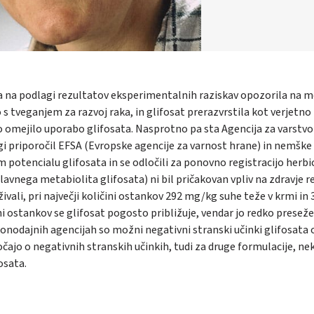
ja na podlagi rezultatov eksperimentalnih raziskav opozorila na 
 s tveganjem za razvoj raka, in glifosat prerazvrstila kot verjetno
no omejilo uporabo glifosata. Nasprotno pa sta Agencija za varstvo
gi priporočil EFSA (Evropske agencije za varnost hrane) in nemške
otencialu glifosata in se odločili za ponovno registracijo herbi
avnega metabiolita glifosata) ni bil pričakovan vpliv na zdravje r
živali, pri največji količini ostankov 292 mg/kg suhe teže v krmi in
 ostankov se glifosat pogosto približuje, vendar jo redko preseže
onodajnih agencijah so možni negativni stranski učinki glifosata 
očajo o negativnih stranskih učinkih, tudi za druge formulacije, ne
osata.