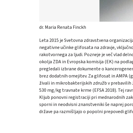
dr. Maria Renata Finckh
Leta 2015 je Svetovna zdravstvena organizaci
negativne učinke glifosata na zdravje, vključno
rakotvornega za ljudi. Pozneje je več vlad del
okolja ZDA in Evropska komisija (EK) na podla
pregledali izbrane dokumente o kancerogenem p
brez dodatnih omejitev. Za glifosat in AMPA (gl
živali in mikrobakterijskih združb v prebavilih 
530 mg/kg travnate krme (EFSA 2018). Tej ravni
Kljub ponovni registraciji pri mednarodnih zak
sporni in neodvisni znanstveniki še naprej por
države pa razmišljajo o popolni prepovedi glif