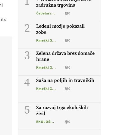
1
ni
zadružna trgovina
Čebelarstvo
0
its
2
Ledeni možje pokazali
zobe
Kmečki Glas
0
3
Zelena država brez domače
hrane
Kmečki Glas
0
4
Suša na poljih in travnikih
Kmečki Glas
0
5
Za razvoj trga ekoloških
živil
EKOLOŠKO LOGIČNO
0