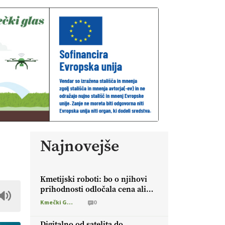
Najnovejše
Kmetijski roboti: bo o njihovi
prihodnosti odločala cena ali
prednosti za kmetijo?
Kmečki Glas
0
Digitalno od satelita do