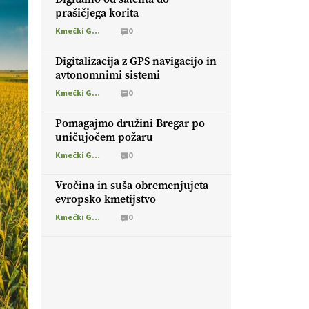
prašičjega korita
Kmečki Glas
0
Digitalizacija z GPS navigacijo in
avtonomnimi sistemi
Kmečki Glas
0
Pomagajmo družini Bregar po
uničujočem požaru
Kmečki Glas
0
Vročina in suša obremenjujeta
evropsko kmetijstvo
Kmečki Glas
0