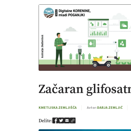
Začaran glifosat
KMETIJSKA ZEMLJIŠČA
Avtor:
DARJA ZEMLJIČ
Delite: