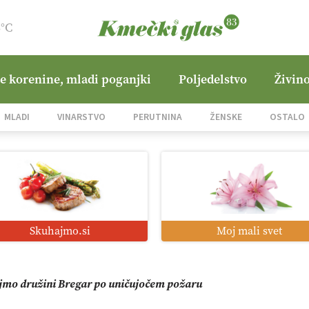
3°C
ne korenine, mladi poganjki
Poljedelstvo
Živino
i roboti: bo o njihovi prihodnosti odločala cena ali prednosti z
MLADI
VINARSTVO
PERUTNINA
ŽENSKE
OSTALO
o od satelita do prašičjega korita
zacija z GPS navigacijo in avtonomnimi sistemi
Skuhajmo.si
Moj mali svet
mo družini Bregar po uničujočem požaru
in suša obremenjujeta evropsko kmetijstvo