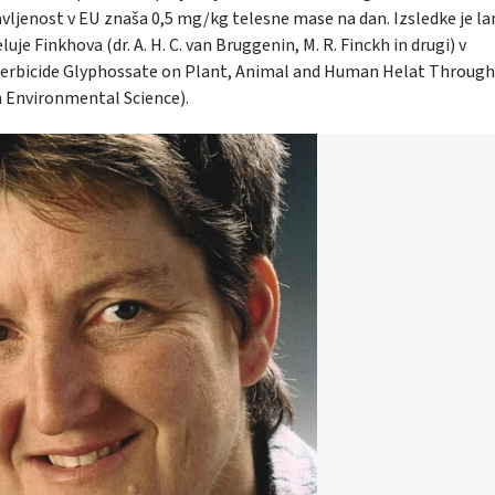
vljenost v EU znaša 0,5 mg/kg telesne mase na dan. Izsledke je la
uje Finkhova (dr. A. H. C. van Bruggenin, M. R. Finckh in drugi) v
Herbicide Glyphossate on Plant, Animal and Human Helat Through 
n Environmental Science).