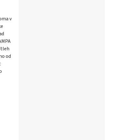
zoma v
ke
ad
 AMPA
 tleh
sno od
t
o