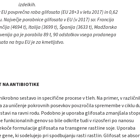
izdelkih.
 v EU povprečna raba glifosata (EU 28+3 v letu 2017) in 0,62
u. Največje porabnice glifosata v EU (v 2017) so: Francija
čija (4694 t), Italija (3699 t), Španija (3633 t), Madžarska
lovenija ga je porabila 89 t, 90 odstotkov vsega prodanega
sata na trgu EU je za kmetijstvo.
T NA ANTIBIOTIKE
obno sestavo in specifične procese v tleh. Na primer, v različni
a za uničenje pokrovnih posevkov povzročila spremembe v ciklu du
sestavi na ravni rodu. Podobno je uporaba glifosata zmanjšala stop
mbe funkcionalnih genov so bile odkrite tudi v rizosferi po nanosu
ekoče formulacije glifosata na transgene rastline soje. Uporaba
gene, ki sodelujejo pri spodbujanju rasti rastlin. Glifosat se absor