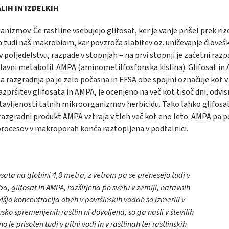
LIH IN IZDELKIH
anizmov. Če rastline vsebujejo glifosat, ker je vanje prišel prek ri
nja tudi naš makrobiom, kar povzroča slabitev oz. uničevanje človeš
v poljedelstvu, razpade v stopnjah – na prvi stopnji je začetni razp
e glavni metabolit AMPA (aminometilfosfonska kislina). Glifosat in
na razgradnja pa je zelo počasna in EFSA obe spojini označuje kot v
pršitev glifosata in AMPA, je ocenjeno na več kot tisoč dni, odvi
stavljenosti talnih mikroorganizmov herbicidu. Tako lahko glifosa
razgradni produkt AMPA vztraja v tleh več kot eno leto. AMPA pa p
rocesov v makroporah konča raztopljena v podtalnici.
osata na globini 4,8 metra, z vetrom pa se prenesejo tudi v
a, glifosat in AMPA, razširjena po svetu v zemlji, naravnih
višjo koncentracija obeh v površinskih vodah so izmerili v
ko spremenjenih rastlin ni dovoljena, so ga našli v številih
o je prisoten tudi v pitni vodi in v rastlinah ter rastlinskih