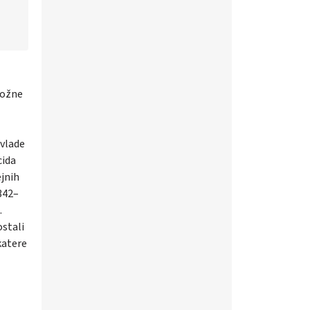
možne
 vlade
cida
ejnih
 342–
.
ostali
katere