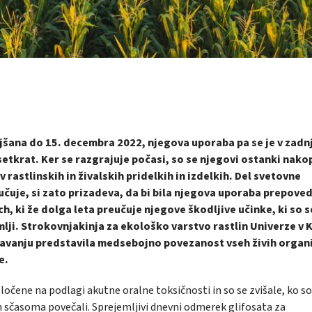
ljšana do 15. decembra 2022, njegova uporaba pa se je v zadnj
etkrat. Ker se razgrajuje počasi, so se njegovi ostanki nakop
v rastlinskih in živalskih pridelkih in izdelkih. Del svetovne
eučuje, si zato prizadeva, da bi bila njegova uporaba prepove
ch, ki že dolga leta preučuje njegove škodljive učinke, ki so s
emlji. Strokovnjakinja za ekološko varstvo rastlin Univerze v 
edavanju predstavila medsebojno povezanost vseh živih orga
e.
ločene na podlagi akutne oralne toksičnosti in so se zvišale, ko so
ih sčasoma povečali. Sprejemljivi dnevni odmerek glifosata za